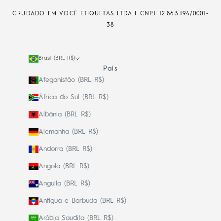
GRUDADO EM VOCÊ ETIQUETAS LTDA | CNPJ
12.863.194/0001-
38
Brasil (BRL R$)
País
Afeganistão (BRL R$)
África do Sul (BRL R$)
Albânia (BRL R$)
Alemanha (BRL R$)
Andorra (BRL R$)
Angola (BRL R$)
Anguila (BRL R$)
Antígua e Barbuda (BRL R$)
Arábia Saudita (BRL R$)