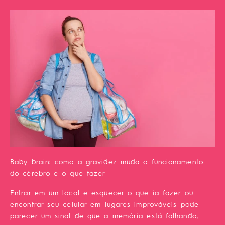
Baby brain: como a gravidez muda o funcionamento
do cérebro e o que fazer
Entrar em um local e esquecer o que ia fazer ou
encontrar seu celular em lugares improváveis pode
parecer um sinal de que a memória está falhando,