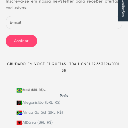
★ Avaliações
Inscreva-se em nossa newsletter para receber ofertas
exclusivas.
Assinar
GRUDADO EM VOCÊ ETIQUETAS LTDA | CNPJ
12.863.194/0001-
38
Brasil (BRL R$)
País
Afeganistão (BRL R$)
África do Sul (BRL R$)
Albânia (BRL R$)