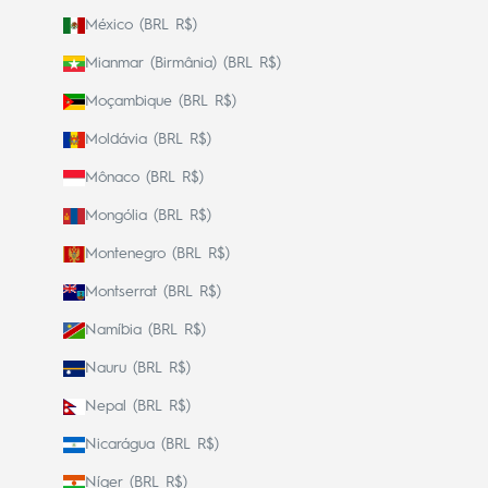
México (BRL R$)
Mianmar (Birmânia) (BRL R$)
Moçambique (BRL R$)
Moldávia (BRL R$)
Mônaco (BRL R$)
Mongólia (BRL R$)
Montenegro (BRL R$)
Montserrat (BRL R$)
Namíbia (BRL R$)
Nauru (BRL R$)
Nepal (BRL R$)
Nicarágua (BRL R$)
Níger (BRL R$)