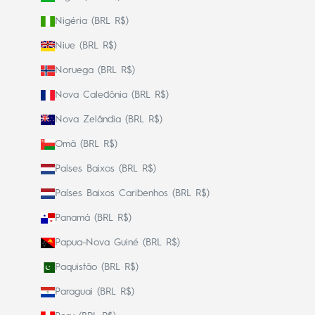
Nigéria (BRL R$)
Niue (BRL R$)
Noruega (BRL R$)
Nova Caledônia (BRL R$)
Nova Zelândia (BRL R$)
Omã (BRL R$)
Países Baixos (BRL R$)
Países Baixos Caribenhos (BRL R$)
Panamá (BRL R$)
Papua-Nova Guiné (BRL R$)
Paquistão (BRL R$)
Paraguai (BRL R$)