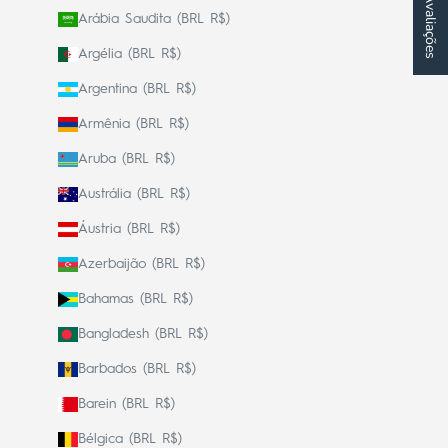
★ Avaliações
Arábia Saudita (BRL R$)
Argélia (BRL R$)
Argentina (BRL R$)
Armênia (BRL R$)
Aruba (BRL R$)
Austrália (BRL R$)
Áustria (BRL R$)
Azerbaijão (BRL R$)
Bahamas (BRL R$)
Bangladesh (BRL R$)
Barbados (BRL R$)
Barein (BRL R$)
Bélgica (BRL R$)