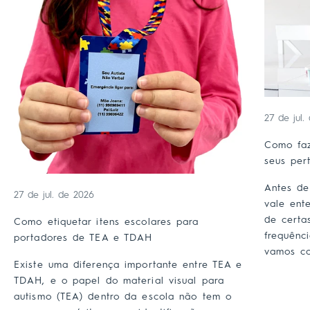
27 de jul.
Como faz
seus per
Antes de
27 de jul. de 2026
vale ent
de certa
Como etiquetar itens escolares para
frequênc
portadores de TEA e TDAH
vamos co
Existe uma diferença importante entre TEA e
TDAH, e o papel do material visual para
autismo (TEA) dentro da escola não tem o