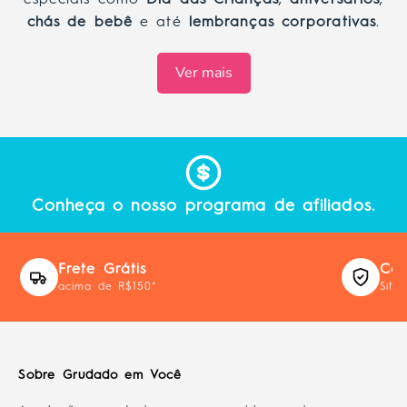
especiais como
Dia das Crianças
,
aniversários
,
chás de bebê
e até
lembranças corporativas
.
Ver mais
Conheça o nosso programa de afiliados.
Frete Grátis
Com
acima de R$150*
Site
Sobre Grudado em Você