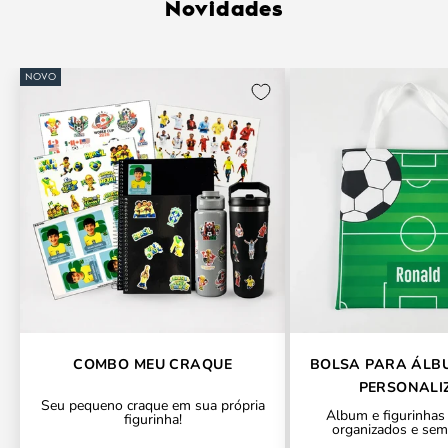
Novidades
NOVO
COMBO MEU CRAQUE
BOLSA PARA ÁLB
PERSONALI
Seu pequeno craque em sua própria
Álbum e figurinhas
figurinha!
organizados e sem