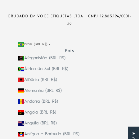
GRUDADO EM VOCÊ ETIQUETAS LTDA | CNPJ
12.863.194/0001-
38
Brasil (BRL R$)
País
Afeganistão (BRL R$)
África do Sul (BRL R$)
Albânia (BRL R$)
Alemanha (BRL R$)
Andorra (BRL R$)
Angola (BRL R$)
Anguila (BRL R$)
Antígua e Barbuda (BRL R$)