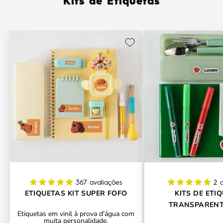
Kits de Etiquetas
367 avaliações
2 
ETIQUETAS KIT SUPER FOFO
KITS DE ETI
TRANSPARENT
Etiquetas em vinil à prova d'água com
CONTORNO PERSO
muita personalidade.