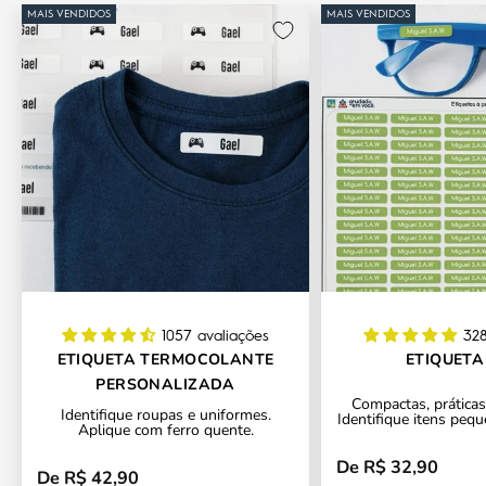
MAIS VENDIDOS
MAIS VENDIDOS
1057 avaliações
328
ETIQUETA TERMOCOLANTE
ETIQUETA
PERSONALIZADA
Compactas, práticas 
Identifique roupas e uniformes.
Identifique itens pequ
Aplique com ferro quente.
De R$ 32,90
Preço promocional
De R$ 42,90
Preço promocional