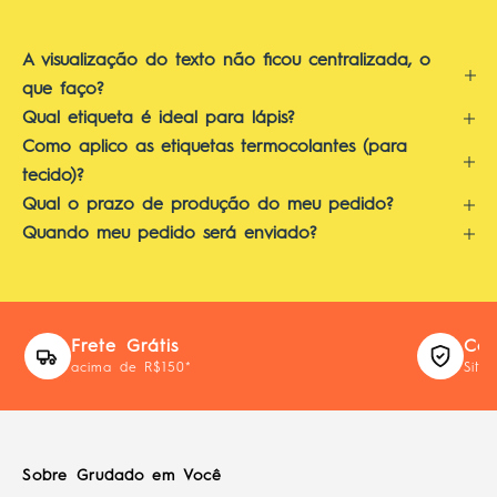
A visualização do texto não ficou centralizada, o
que faço?
Qual etiqueta é ideal para lápis?
Como aplico as etiquetas termocolantes (para
tecido)?
Qual o prazo de produção do meu pedido?
Quando meu pedido será enviado?
Frete Grátis
Com
acima de R$150*
Site
Sobre Grudado em Você