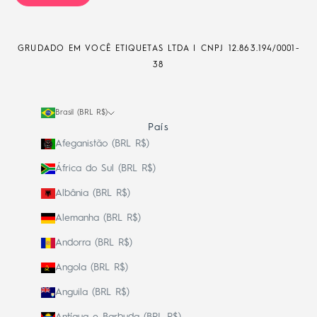
GRUDADO EM VOCÊ ETIQUETAS LTDA | CNPJ
12.863.194/0001-
38
Brasil (BRL R$)
País
Afeganistão (BRL R$)
África do Sul (BRL R$)
Albânia (BRL R$)
Alemanha (BRL R$)
Andorra (BRL R$)
Angola (BRL R$)
Anguila (BRL R$)
Antígua e Barbuda (BRL R$)