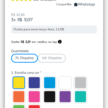
WhatsApp
Compartilhe
R$ 32,90
Preço promocional
3x R$ 10,97
Pronto para envio terça-feira, 11/08
Ganhe
R$ 3,29
em créditos na loja
Quantidade:
74 Etiquetas
148 Etiquetas
1. Escolha uma cor
*