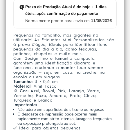
Prazo de Produção Atual é de hoje + 1 dias
úteis, após confirmação do pagamento
Normalmente pronto para envio em
11/08/2026
Pequenas no tamanho, mas gigantes na
utilidade! As Etiquetas Mini Personalizadas são
à prova d’água, ideais para identificar itens
pequenos do dia a dia, como tesouras,
potinhos, chupetas e muito mais.
Com design fino e tamanho compacto,
garantem uma identificação discreta e
funcional, ajudando a manter tudo sempre
organizado — seja em casa, na creche, na
escola ou em viagens.
Tamanho:
3 × 0,6 cm
Material:
Vinil Fosco
🎨
Cor:
Azul, Royal, Pink, Laranja, Verde,
Vermelho, Roxo, Amarelo, Preto, Cinza,
Turquesa e Branco
Importante:
Não adere em superfícies de silicone ou rugosas
O desgaste da impressão pode ocorrer mais
rapidamente com atrito intenso, lavagens frequentes
ou exposição prolongada ao sol.
✅ Ideal para objetos pequenos