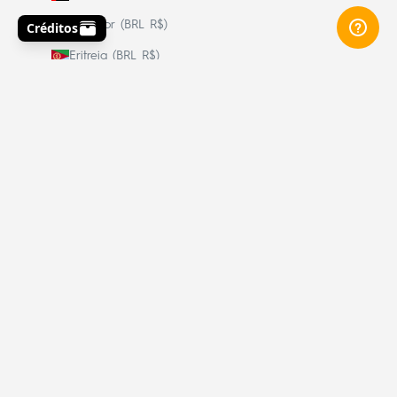
Equador (BRL R$)
Eritreia (BRL R$)
Eslováquia (BRL R$)
Eslovênia (BRL R$)
Espanha (BRL R$)
Essuatíni (BRL R$)
Estados Unidos (BRL R$)
Estônia (BRL R$)
Etiópia (BRL R$)
Fiji (BRL R$)
Filipinas (BRL R$)
Finlândia (BRL R$)
França (BRL R$)