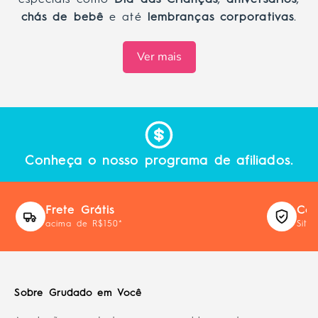
especiais como
Dia das Crianças
,
aniversários
,
chás de bebê
e até
lembranças corporativas
.
Ver mais
Conheça o nosso programa de afiliados.
Frete Grátis
Com
acima de R$150*
Site
Sobre Grudado em Você