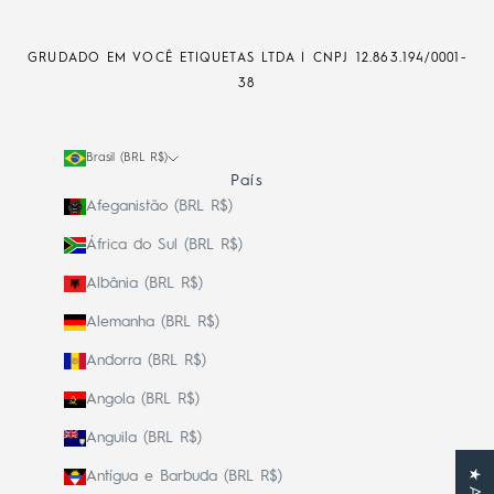
GRUDADO EM VOCÊ ETIQUETAS LTDA | CNPJ
12.863.194/0001-
38
Brasil (BRL R$)
País
Afeganistão (BRL R$)
África do Sul (BRL R$)
Albânia (BRL R$)
Alemanha (BRL R$)
Andorra (BRL R$)
Angola (BRL R$)
Anguila (BRL R$)
Antígua e Barbuda (BRL R$)