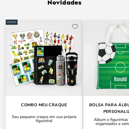
Novidades
NOVO
COMBO MEU CRAQUE
BOLSA PARA ÁLB
PERSONALI
Seu pequeno craque em sua própria
Álbum e figurinhas
figurinha!
organizados e sem