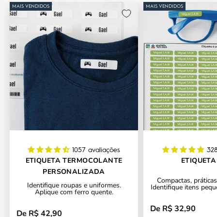
MAIS VENDIDOS
MAIS VENDIDOS
1057 avaliações
328
ETIQUETA TERMOCOLANTE
ETIQUETA
PERSONALIZADA
Compactas, práticas 
Identifique roupas e uniformes.
Identifique itens pequ
Aplique com ferro quente.
De R$ 32,90
Preço promocional
De R$ 42,90
Preço promocional