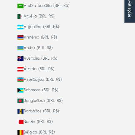
★ Avaliações
Arábia Saudita (BRL R$)
Argélia (BRL R$)
Argentina (BRL R$)
Armênia (BRL R$)
Aruba (BRL R$)
Austrália (BRL R$)
Áustria (BRL R$)
Azerbaijão (BRL R$)
Bahamas (BRL R$)
Bangladesh (BRL R$)
Barbados (BRL R$)
Barein (BRL R$)
Bélgica (BRL R$)