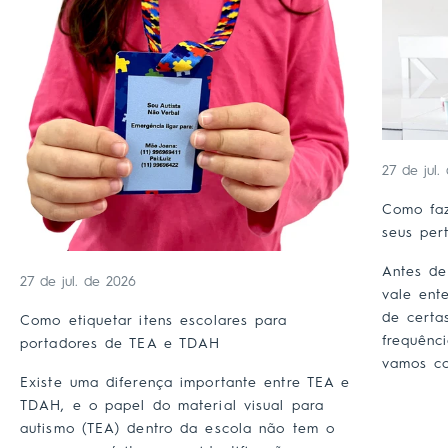
27 de jul.
Como faz
seus per
Antes de
27 de jul. de 2026
vale ent
de certa
Como etiquetar itens escolares para
frequênc
portadores de TEA e TDAH
vamos co
Existe uma diferença importante entre TEA e
TDAH, e o papel do material visual para
autismo (TEA) dentro da escola não tem o