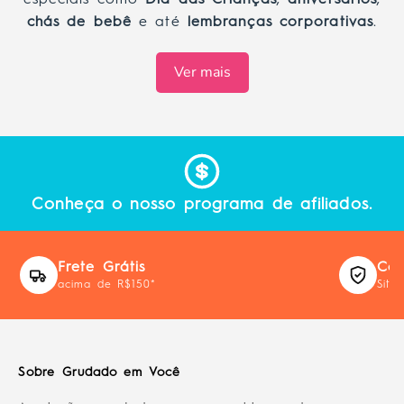
especiais como
Dia das Crianças
,
aniversários
,
chás de bebê
e até
lembranças corporativas
.
Ver mais
Conheça o nosso programa de afiliados.
Frete Grátis
Com
acima de R$150*
Site
Sobre Grudado em Você