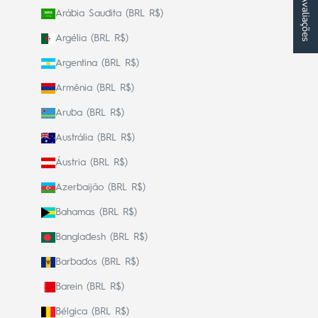
★ Avaliações
Arábia Saudita (BRL R$)
Argélia (BRL R$)
Argentina (BRL R$)
Armênia (BRL R$)
Aruba (BRL R$)
Austrália (BRL R$)
Áustria (BRL R$)
Azerbaijão (BRL R$)
Bahamas (BRL R$)
Bangladesh (BRL R$)
Barbados (BRL R$)
Barein (BRL R$)
Bélgica (BRL R$)