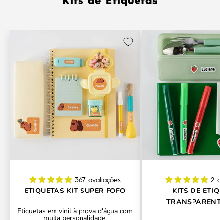
Kits de Etiquetas
367 avaliações
2 
ETIQUETAS KIT SUPER FOFO
KITS DE ETI
TRANSPARENT
Etiquetas em vinil à prova d'água com
CONTORNO PERSO
muita personalidade.