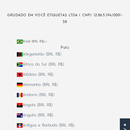
GRUDADO EM VOCÊ ETIQUETAS LTDA | CNPJ
12.863.194/0001-
38
Brasil (BRL R$)
País
Afeganistão (BRL R$)
África do Sul (BRL R$)
Albânia (BRL R$)
Alemanha (BRL R$)
Andorra (BRL R$)
Angola (BRL R$)
Anguila (BRL R$)
Antígua e Barbuda (BRL R$)