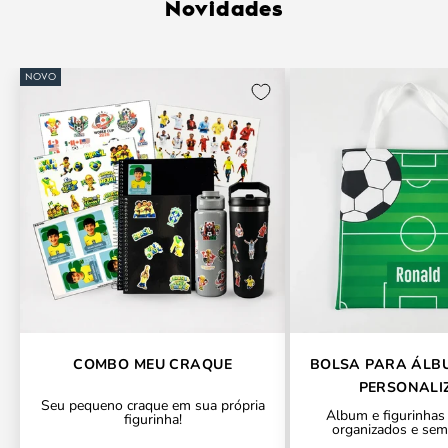
Novidades
NOVO
COMBO MEU CRAQUE
BOLSA PARA ÁLB
PERSONALI
Seu pequeno craque em sua própria
Álbum e figurinhas
figurinha!
organizados e sem