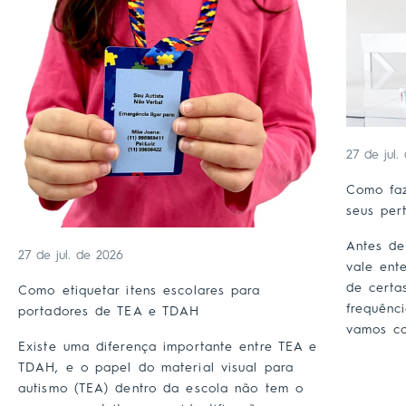
27 de jul.
Como faz
seus per
Antes de
27 de jul. de 2026
vale ent
de certa
Como etiquetar itens escolares para
frequênc
portadores de TEA e TDAH
vamos co
Existe uma diferença importante entre TEA e
TDAH, e o papel do material visual para
autismo (TEA) dentro da escola não tem o