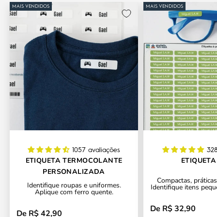
MAIS VENDIDOS
MAIS VENDIDOS
1057 avaliações
328
ETIQUETA TERMOCOLANTE
ETIQUETA
PERSONALIZADA
Compactas, práticas 
Identifique roupas e uniformes.
Identifique itens pequ
Aplique com ferro quente.
De R$ 32,90
Preço promocional
De R$ 42,90
Preço promocional