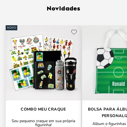
Novidades
NOVO
COMBO MEU CRAQUE
BOLSA PARA ÁLB
PERSONALI
Seu pequeno craque em sua própria
Álbum e figurinhas
figurinha!