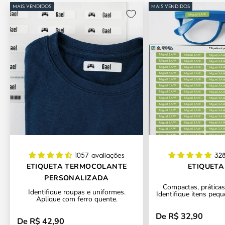
MAIS VENDIDOS
MAIS VENDIDOS
1057 avaliações
328
ETIQUETA TERMOCOLANTE
ETIQUETA
PERSONALIZADA
Compactas, práticas 
Identifique roupas e uniformes.
Identifique itens pequ
Aplique com ferro quente.
De R$ 32,90
Preço promocional
De R$ 42,90
Preço promocional