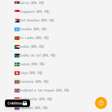
Sérvia (BRL R$)
Singapura (BRL R$)
Sint Maarten (BRL R$)
Somália (BRL R$)
Sri Lanka (BRL R$)
Sudão (BRL R$)
Sudão do Sul (BRL R$)
Suécia (BRL R$)
Suíça (BRL R$)
Suriname (BRL R$)
Svalbard e Jan Mayen (BRL R$)
Tadjiquistão (BRL R$)
Tailândia (BRL R$)