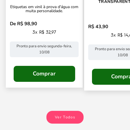
TRANSPARENT
Etiquetas em vinil à prova d'água com
CONTORNO PERSO
muita personalidade.
De R$ 98,90
Preço promocional
R$ 43,90
Preço promocional
3x R$ 32,97
3x R$ 14
Pronto para envio segunda-feira,
Pronto para envio se
10/08
10/08
Comprar
Compr
Ver Todos