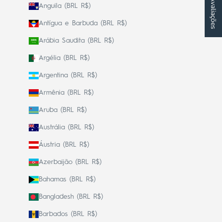
★ Avaliações
Anguila (BRL R$)
Antígua e Barbuda (BRL R$)
Arábia Saudita (BRL R$)
Argélia (BRL R$)
Argentina (BRL R$)
Armênia (BRL R$)
Aruba (BRL R$)
Austrália (BRL R$)
Áustria (BRL R$)
Azerbaijão (BRL R$)
Bahamas (BRL R$)
Bangladesh (BRL R$)
Barbados (BRL R$)