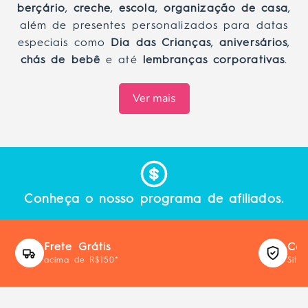
berçário
,
creche
,
escola
,
organização de casa
,
além de presentes personalizados para datas
especiais como
Dia das Crianças
,
aniversários
,
chás de bebê
e até
lembranças corporativas
.
Ver mais
Conheça o nosso programa de afiliados.
Frete Grátis
Com
acima de R$150*
Site