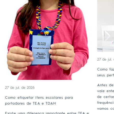
27 de jul.
Como faz
seus per
Antes de
27 de jul. de 2026
vale ent
de certa
Como etiquetar itens escolares para
frequênc
portadores de TEA e TDAH
vamos co
Existe uma diferença importante entre TEA e