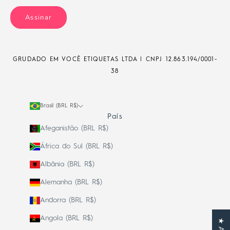
Assinar
GRUDADO EM VOCÊ ETIQUETAS LTDA | CNPJ
12.863.194/0001-
38
Brasil (BRL R$)
País
Afeganistão (BRL R$)
África do Sul (BRL R$)
Albânia (BRL R$)
Alemanha (BRL R$)
Andorra (BRL R$)
Angola (BRL R$)