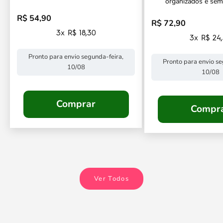
organizados e sem
R$ 54,90
Preço promocional
R$ 72,90
Preço promocional
3x R$ 18,30
3x R$ 24
Pronto para envio segunda-feira,
Pronto para envio se
10/08
10/08
Comprar
Compr
Ver Todos