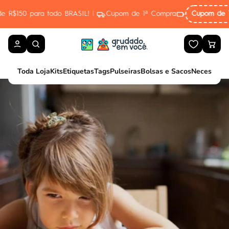
Pular para o conteúdo
IL!
|
Cupom de 1ª Compra
Cupom de 1ª Compra
PRIMEIRA10
Toda Loja
Kits
Etiquetas
Tags
Pulseiras
Bolsas e Sacos
Necessaire