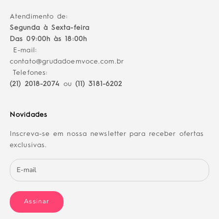
Atendimento de:
Segunda à Sexta-feira
Das 09:00h às 18:00h
E-mail:
contato@grudadoemvoce.com.br
Telefones:
(21) 2018-2074
ou
(11) 3181-6202
Novidades
Inscreva-se em nossa newsletter para receber ofertas
exclusivas.
Assinar