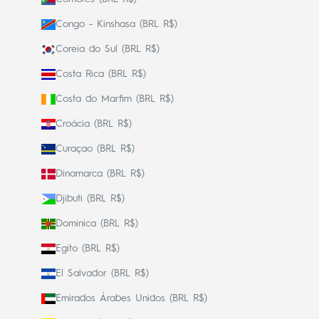
Congo - Kinshasa (BRL R$)
Coreia do Sul (BRL R$)
Costa Rica (BRL R$)
Costa do Marfim (BRL R$)
Croácia (BRL R$)
Curaçao (BRL R$)
Dinamarca (BRL R$)
Djibuti (BRL R$)
Dominica (BRL R$)
Egito (BRL R$)
El Salvador (BRL R$)
Emirados Árabes Unidos (BRL R$)