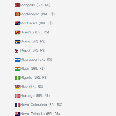
Mongólia (BRL R$)
Montenegro (BRL R$)
Montserrat (BRL R$)
Namíbia (BRL R$)
Nauru (BRL R$)
Nepal (BRL R$)
Nicarágua (BRL R$)
Níger (BRL R$)
Nigéria (BRL R$)
Niue (BRL R$)
Noruega (BRL R$)
Nova Caledônia (BRL R$)
Nova Zelândia (BRL R$)