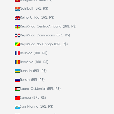
Quiribati (BRL R$)
Reino Unido (BRL R$)
República Centro-Africana (BRL R$)
República Dominicana (BRL R$)
República do Congo (BRL R$)
Reunião (BRL R$)
Romênia (BRL R$)
Ruanda (BRL R$)
Rússia (BRL R$)
Saara Ocidental (BRL R$)
Samoa (BRL R$)
San Marino (BRL R$)