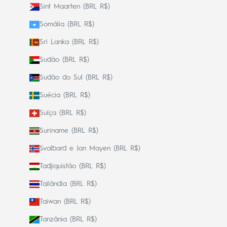
Sint Maarten (BRL R$)
Somália (BRL R$)
Sri Lanka (BRL R$)
Sudão (BRL R$)
Sudão do Sul (BRL R$)
Suécia (BRL R$)
Suíça (BRL R$)
Suriname (BRL R$)
Svalbard e Jan Mayen (BRL R$)
Tadjiquistão (BRL R$)
Tailândia (BRL R$)
Taiwan (BRL R$)
Tanzânia (BRL R$)