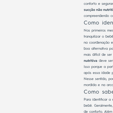
conforto e segur
sucção não nutrit
compreendendo co
Como iden
Nos primeiros me
tranquilizar o be
na coordenação en
boa alternativa p
mais difícil de se
nutritiva
deve ser 
Isso porque a par
após essa idade p
Nesse sentido, po
mordida e na arca
Como sab
Para identificar a
bebê. Geralmente
de conforto. Além