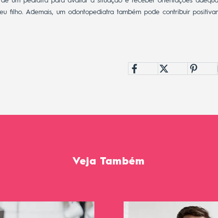
 de um pediatra para avaliar a situação e receber orientações adequ
eu filho. Ademais, um
odontopediatra
também pode contribuir positiv
Veja Também