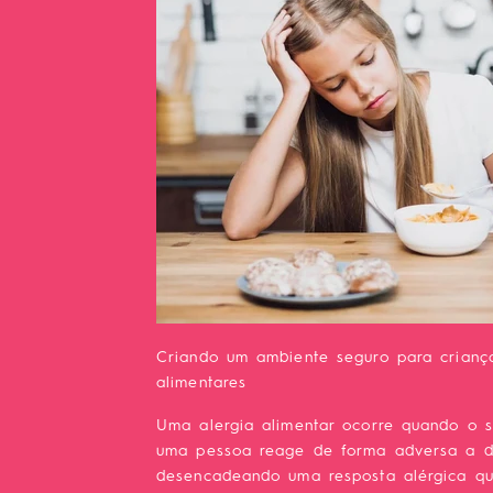
Criando um ambiente seguro para crianç
alimentares
Uma alergia alimentar ocorre quando o s
uma pessoa reage de forma adversa a de
desencadeando uma resposta alérgica q