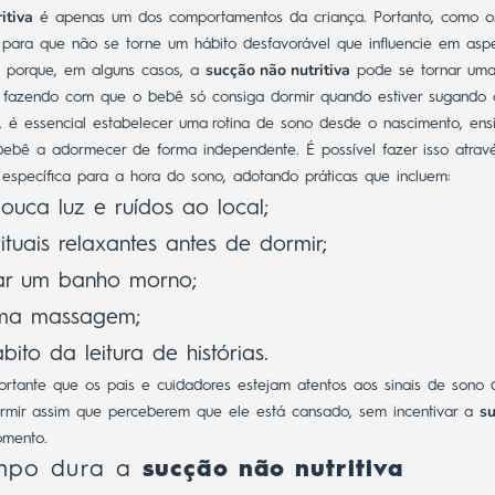
itiva
é apenas um dos comportamentos da criança. Portanto, como os
ara que não se torne um hábito desfavorável que influencie em aspe
sucção não nutritiva
o porque, em alguns casos, a
pode se tornar uma
 fazendo com que o bebê só consiga dormir quando estiver sugando a
, é essencial estabelecer uma
rotina de sono
desde o nascimento, ens
bebê a adormecer de forma independente.
É possível fazer isso atra
specífica para a hora do sono, adotando práticas que incluem:
pouca luz e ruídos ao local;
ituais relaxantes antes de dormir;
iar um banho morno;
uma massagem;
ito da leitura de histórias.
ortante que os pais e cuidadores estejam atentos aos sinais de sono
s
rmir assim que perceberem que ele está cansado, sem incentivar a
mento.
empo dura a
sucção não nutritiva