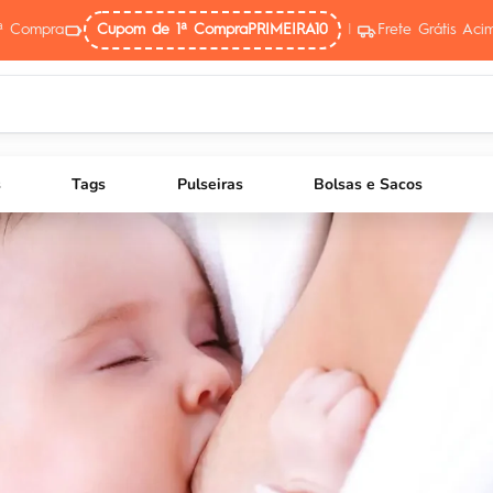
ª Compra
Cupom de 1ª Compra
PRIMEIRA10
|
Frete Grátis Ac
s
Tags
Pulseiras
Bolsas e Sacos