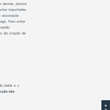
 demais, precisa
ctos importantes
 associação
lgo. Para evitar
inando
vés da criação de
 do bebê e o
ucção não