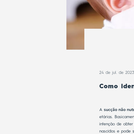
24 de jul. de 202
Como iden
sucção não nutr
A
etárias. Basicame
intenção de obter
nascidos e pode s