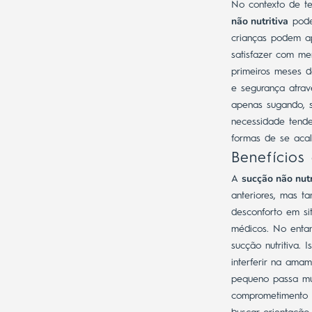
No contexto de te
não nutritiva
pode 
crianças podem ap
satisfazer com m
primeiros meses 
e segurança atra
apenas sugando, 
necessidade tende
formas de se acal
Benefícios
sucção não nutr
A
anteriores, mas t
desconforto em si
médicos.
No entan
sucção nutritiva.
interferir na ama
pequeno passa mu
comprometimento 