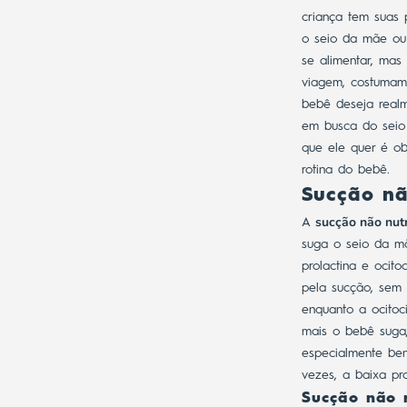
criança tem suas 
o seio da mãe ou 
se alimentar, mas
viagem, costumam
bebê deseja realm
em busca do seio 
que ele quer é o
rotina do bebê
.
Sucção nã
sucção não nutr
A
suga o seio da m
prolactina e ocito
pela sucção, sem d
enquanto a ocitoc
mais o bebê suga,
especialmente ben
vezes, a baixa pr
Sucção não n