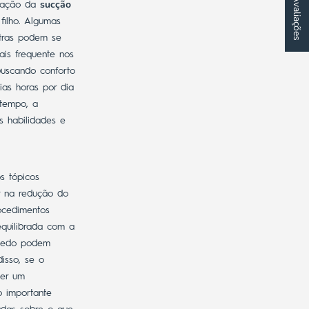
★ Avaliações
sucção
uração da
filho.
Algumas
utras podem se
is frequente nos
uscando conforto
as horas por dia
tempo, a
s habilidades e
s tópicos
r na redução do
ocedimentos
quilibrada com a
 dedo podem
isso, se o
ver um
o importante