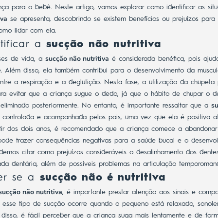
ança para o bebê.
Neste artigo, vamos explorar como identificar as si
iva
se apresenta, descobrindo se existem benefícios ou prejuízos para 
mo lidar com ela.
tificar a
sucção não nutritiva
sucção não nutritiva
ses de vida, a
é considerada benéfica, pois ajud
bê. Além disso, ela também contribui para o desenvolvimento da muscula
tre a respiração e a deglutição.
Nesta fase, a utilização da chupet
ara evitar que a criança sugue o dedo, já que o hábito de chupar o 
s
r eliminado posteriormente. No entanto, é importante ressaltar que a
controlada e acompanhada pelos pais, uma vez que ela é positiva at
tir dos dois anos, é recomendado que a criança comece a abandonar 
ode trazer consequências negativas para a saúde bucal e o desenvol
demos citar como prejuízos consideráveis o desalinhamento dos dentes
da dentária, além de possíveis problemas na articulação temporomand
er se a
sucção não é nutritiva
sucção não nutritiva
, é importante prestar atenção aos sinais e comp
, esse tipo de sucção ocorre quando o pequeno está relaxado, sonol
 disso, é fácil perceber que a criança suga mais lentamente e de for