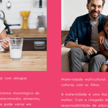
as com alergias
Maternidade multicultural:
culturas com os filhos
istema imunológico de
A maternidade é uma das 
terminados alimentos,
mulher. Com a chegada de
ue pode variar em
responsabilidade de educar