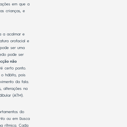
tuações em que a
as crianças, e
a a acalmar e
tura orofacial e
a pode ser uma
dedo pode ser
ucção não
é certo ponto.
o hábito, pois
vimento da fala.
, alterações na
ibular (ATM).
ortamentos do
ento ou em busca
ma rítmica.
Cada