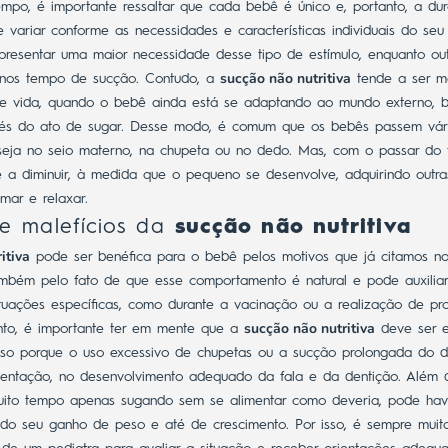
mpo, é importante ressaltar que cada bebê é único e, portanto, a d
variar conforme as necessidades e características individuais do seu 
resentar uma maior necessidade desse tipo de estímulo, enquanto o
sucção não nutritiva
enos tempo de sucção. Contudo, a
tende a ser ma
de vida, quando o bebê ainda está se adaptando ao mundo externo, b
vés do ato de sugar.
Desse modo, é comum que os bebês passem vári
seja no seio materno, na chupeta ou no dedo. Mas, com o passar do 
 a diminuir, à medida que o pequeno se desenvolve, adquirindo outra
mar e relaxar.
 e malefícios da
sucção não nutritiva
itiva
pode ser benéfica para o bebê pelos motivos que já citamos no
ambém pelo fato de que esse comportamento é natural e pode auxilia
tuações específicas, como durante a vacinação ou a realização de pr
sucção não nutritiva
to, é importante ter em mente que a
deve ser e
 Isso porque o uso excessivo de chupetas ou a sucção prolongada do
mentação, no desenvolvimento adequado da fala e da dentição.
Além d
ito tempo apenas sugando sem se alimentar como deveria, pode ha
do seu ganho de peso e até de crescimento.
Por isso, é sempre muit