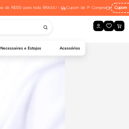
ima de R$150 para todo BRASIL!
|
Cupom de 1ª Compra
Cupom 
Necessaires e Estojos
Acessórios