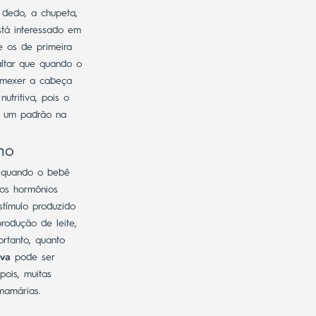
dedo, a chupeta,
tá interessado em
e os de primeira
altar que quando o
, mexer a cabeça
tritiva, pois o
á um padrão na
no
s quando o bebê
os hormônios
stímulo produzido
rodução de leite,
rtanto, quanto
iva
pode ser
pois, muitas
mamárias.