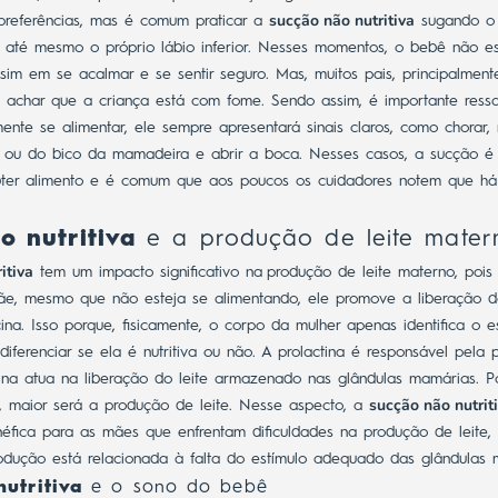
sucção não nutritiva
preferências, mas é comum praticar a
sugando o 
até mesmo o próprio lábio inferior.
Nesses momentos, o bebê não es
 sim em se acalmar e se sentir seguro. Mas, muitos pais, principalment
 achar que a criança está com fome.
Sendo assim, é importante ress
ente se alimentar, ele sempre apresentará sinais claros, como chorar
ou do bico da mamadeira e abrir a boca. Nesses casos, a sucção é nu
bter alimento e é comum que aos poucos os cuidadores notem que h
o nutritiva
e a produção de leite mater
itiva
tem um impacto significativo na
produção de leite materno
, poi
ãe, mesmo que não esteja se alimentando, ele promove a liberação d
cina. Isso porque, fisicamente, o corpo da mulher apenas identifica o e
iferenciar se ela é nutritiva ou não.
A prolactina é responsável pela p
ina atua na liberação do leite armazenado nas glândulas mamárias. Po
sucção não nutrit
 maior será a produção de leite.
Nesse aspecto, a
éfica para as mães que enfrentam dificuldades na produção de leite, 
odução está relacionada à falta do estímulo adequado das glândulas 
utritiva
e o sono do bebê