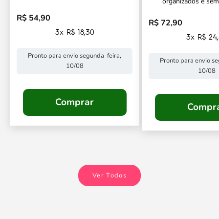
organizados e sem
R$ 54,90
Preço promocional
R$ 72,90
Preço promocional
3x R$ 18,30
3x R$ 24
Pronto para envio segunda-feira,
Pronto para envio se
10/08
10/08
Comprar
Compr
Ver Todos