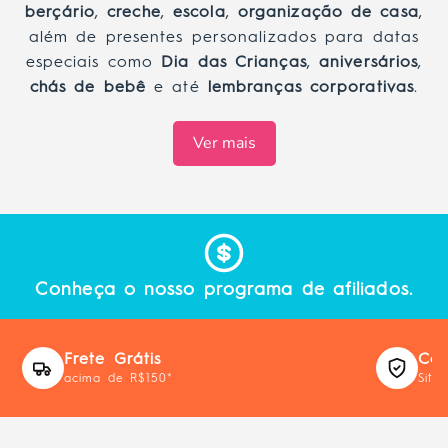
berçário
,
creche
,
escola
,
organização de casa
,
além de presentes personalizados para datas
especiais como
Dia das Crianças
,
aniversários
,
chás de bebê
e até
lembranças corporativas
.
Ver mais
Conheça o nosso programa de afiliados.
Frete Grátis
Com
acima de R$150*
Site