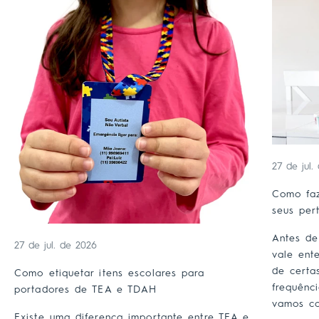
27 de jul.
Como faz
seus per
Antes de
27 de jul. de 2026
vale ent
de certa
Como etiquetar itens escolares para
frequênc
portadores de TEA e TDAH
vamos co
Existe uma diferença importante entre TEA e