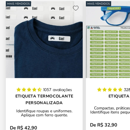
MAIS VENDIDOS
MAIS VENDIDOS
1057 avaliações
328
ETIQUETA TERMOCOLANTE
ETIQUETA
PERSONALIZADA
Compactas, práticas 
Identifique roupas e uniformes.
Identifique itens pequ
Aplique com ferro quente.
De R$ 32,90
Preço promocional
De R$ 42,90
Preço promocional