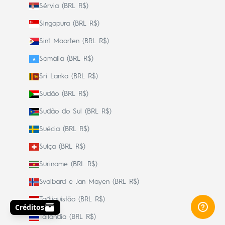
Sérvia (BRL R$)
Singapura (BRL R$)
Sint Maarten (BRL R$)
Somália (BRL R$)
Sri Lanka (BRL R$)
Sudão (BRL R$)
Sudão do Sul (BRL R$)
Suécia (BRL R$)
Suíça (BRL R$)
Suriname (BRL R$)
Svalbard e Jan Mayen (BRL R$)
Tadjiquistão (BRL R$)
Tailândia (BRL R$)