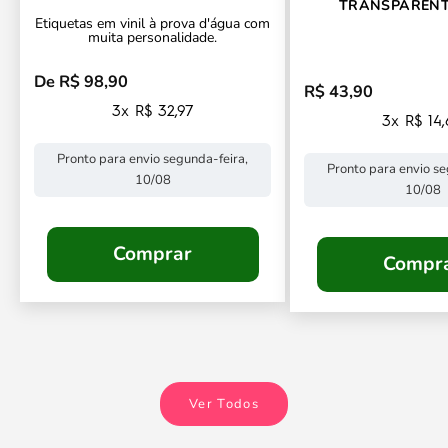
TRANSPARENT
Etiquetas em vinil à prova d'água com
CONTORNO PERSO
muita personalidade.
De R$ 98,90
Preço promocional
R$ 43,90
Preço promocional
3x R$ 32,97
3x R$ 14
Pronto para envio segunda-feira,
Pronto para envio se
10/08
10/08
Comprar
Compr
Ver Todos