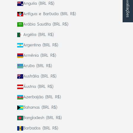
★ Avaliações
Anguila (BRL R$)
Antígua e Barbuda (BRL R$)
Arábia Saudita (BRL R$)
Argélia (BRL R$)
Argentina (BRL R$)
Armênia (BRL R$)
Aruba (BRL R$)
Austrália (BRL R$)
Áustria (BRL R$)
Azerbaijão (BRL R$)
Bahamas (BRL R$)
Bangladesh (BRL R$)
Barbados (BRL R$)