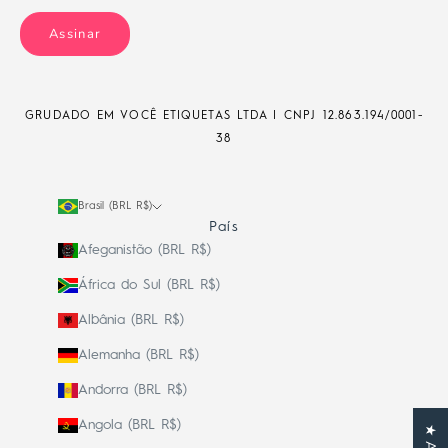
Assinar
GRUDADO EM VOCÊ ETIQUETAS LTDA | CNPJ
12.863.194/0001-
38
Brasil (BRL R$)
País
Afeganistão (BRL R$)
África do Sul (BRL R$)
Albânia (BRL R$)
Alemanha (BRL R$)
Andorra (BRL R$)
Angola (BRL R$)