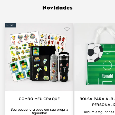
Novidades
NOVO
COMBO MEU CRAQUE
BOLSA PARA ÁLB
PERSONALI
Seu pequeno craque em sua própria
Álbum e figurinhas
figurinha!