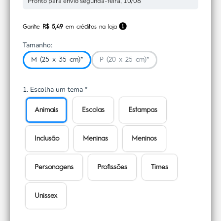
Pronto para envio segunda-feira, 10/08
Ganhe
R$ 5,49
em créditos na loja
Tamanho:
M (25 x 35 cm)*
P (20 x 25 cm)*
1. Escolha um tema
*
Animais
Escolas
Estampas
Inclusão
Meninas
Meninos
Personagens
Profissões
Times
Unissex