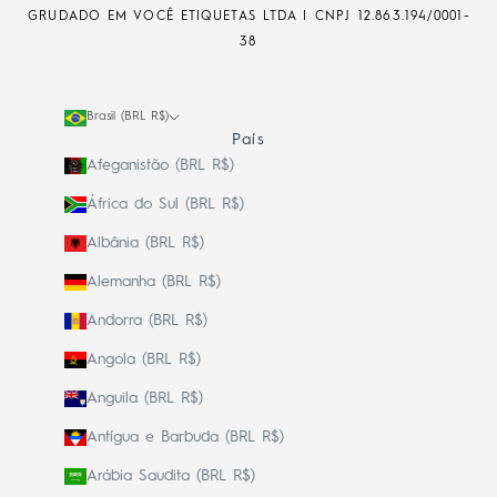
GRUDADO EM VOCÊ ETIQUETAS LTDA | CNPJ
12.863.194/0001-
38
Brasil (BRL R$)
País
Afeganistão (BRL R$)
África do Sul (BRL R$)
Albânia (BRL R$)
Alemanha (BRL R$)
Andorra (BRL R$)
Angola (BRL R$)
Anguila (BRL R$)
Antígua e Barbuda (BRL R$)
Arábia Saudita (BRL R$)