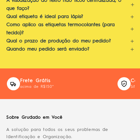
A visualização do texto não ficou centralizada, o
que faço?
Qual etiqueta é ideal para lápis?
Como aplico as etiquetas termocolantes (para
tecido)?
Qual o prazo de produção do meu pedido?
Quando meu pedido será enviado?
Frete Grátis
Com
acima de R$150*
Site
Sobre Grudado em Você
A solução para todos os seus problemas de
Identificação e Organização.