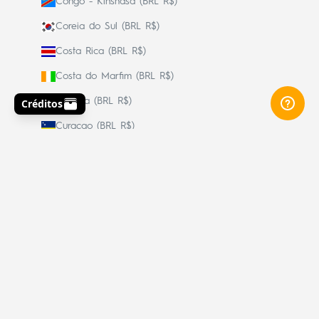
Congo - Kinshasa (BRL R$)
Coreia do Sul (BRL R$)
Costa Rica (BRL R$)
Costa do Marfim (BRL R$)
Croácia (BRL R$)
Curaçao (BRL R$)
Dinamarca (BRL R$)
Djibuti (BRL R$)
Dominica (BRL R$)
Egito (BRL R$)
El Salvador (BRL R$)
Emirados Árabes Unidos (BRL R$)
Equador (BRL R$)