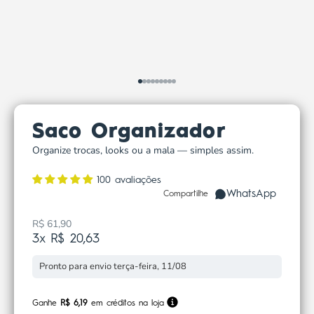
Ir para item 1
Ir para item 2
Ir para item 3
Ir para item 4
Ir para item 5
Ir para item 6
Ir para item 7
Ir para item 8
Ir para item 9
Saco Organizador
Organize trocas, looks ou a mala — simples assim.
100 avaliações
WhatsApp
Compartilhe
R$ 61,90
Preço promocional
3x R$ 20,63
Pronto para envio terça-feira, 11/08
Ganhe
R$ 6,19
em créditos na loja