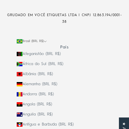
GRUDADO EM VOCÊ ETIQUETAS LTDA | CNPJ
12.863.194/0001-
38
Brasil (BRL R$)
País
Afeganistão (BRL R$)
África do Sul (BRL R$)
Albânia (BRL R$)
Alemanha (BRL R$)
Andorra (BRL R$)
Angola (BRL R$)
Anguila (BRL R$)
Antígua e Barbuda (BRL R$)