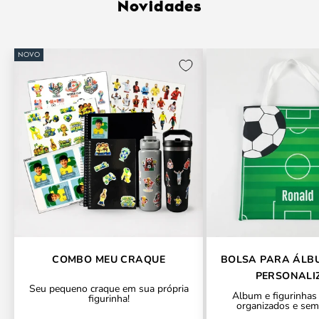
Novidades
NOVO
COMBO MEU CRAQUE
BOLSA PARA ÁLB
PERSONALI
Seu pequeno craque em sua própria
Álbum e figurinhas
figurinha!
organizados e sem