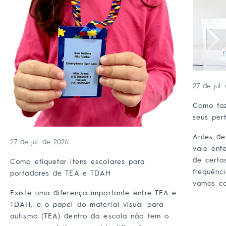
27 de jul.
Como faz
seus per
Antes de
27 de jul. de 2026
vale ent
de certa
Como etiquetar itens escolares para
frequênc
portadores de TEA e TDAH
vamos co
Existe uma diferença importante entre TEA e
TDAH, e o papel do material visual para
autismo (TEA) dentro da escola não tem o