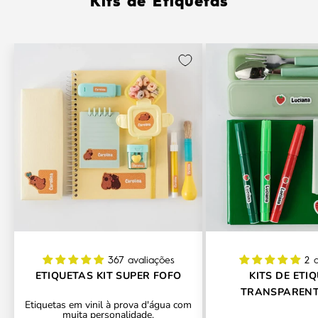
Kits de Etiquetas
367 avaliações
2 
ETIQUETAS KIT SUPER FOFO
KITS DE ETI
TRANSPARENT
Etiquetas em vinil à prova d'água com
CONTORNO PERSO
muita personalidade.