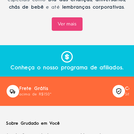
especiais como
Dia das Crianças
,
aniversários
,
chás de bebê
e até
lembranças corporativas
.
Ver mais
Conheça o nosso programa de afiliados.
Frete Grátis
Com
acima de R$150*
Site
Sobre Grudado em Você