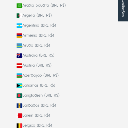
★ Avaliações
Arábia Saudita (BRL R$)
Argélia (BRL R$)
Argentina (BRL R$)
Armênia (BRL R$)
Aruba (BRL R$)
Austrália (BRL R$)
Áustria (BRL R$)
Azerbaijão (BRL R$)
Bahamas (BRL R$)
Bangladesh (BRL R$)
Barbados (BRL R$)
Barein (BRL R$)
Bélgica (BRL R$)