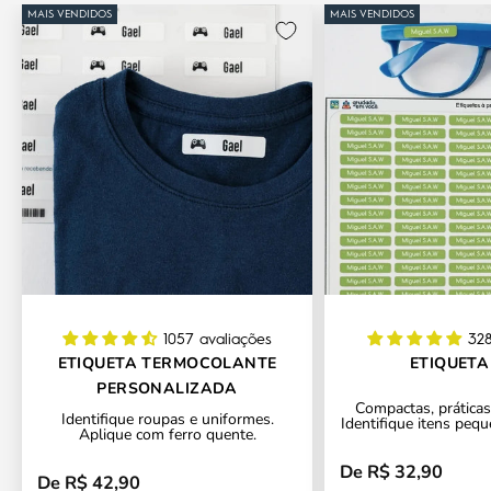
MAIS VENDIDOS
MAIS VENDIDOS
1057 avaliações
328
ETIQUETA TERMOCOLANTE
ETIQUETA
PERSONALIZADA
Compactas, práticas 
Identifique roupas e uniformes.
Identifique itens pequ
Aplique com ferro quente.
De R$ 32,90
Preço promocional
De R$ 42,90
Preço promocional