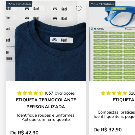
MAIS VENDIDOS
MAIS VENDIDOS
1057 avaliações
328
ETIQUETA TERMOCOLANTE
ETIQUETA
PERSONALIZADA
Compactas, práticas 
Identifique roupas e uniformes.
Identifique itens pequ
Aplique com ferro quente.
De R$ 32,90
Preço promocional
De R$ 42,90
Preço promocional