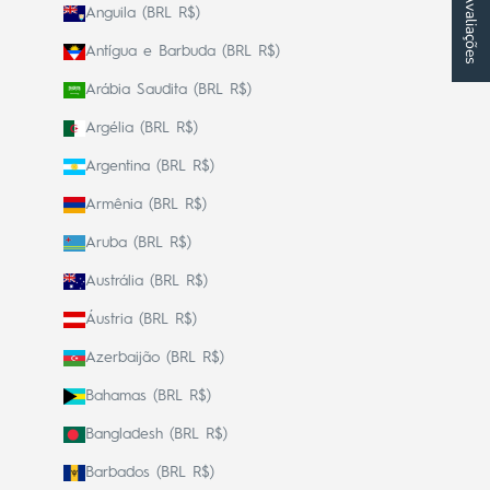
★ Avaliações
Anguila (BRL R$)
Antígua e Barbuda (BRL R$)
Arábia Saudita (BRL R$)
Argélia (BRL R$)
Argentina (BRL R$)
Armênia (BRL R$)
Aruba (BRL R$)
Austrália (BRL R$)
Áustria (BRL R$)
Azerbaijão (BRL R$)
Bahamas (BRL R$)
Bangladesh (BRL R$)
Barbados (BRL R$)