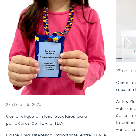
27 de jul.
Como faz
seus per
Antes de
27 de jul. de 2026
vale ent
de certa
Como etiquetar itens escolares para
frequênc
portadores de TEA e TDAH
vamos co
Existe uma diferença importante entre TEA e