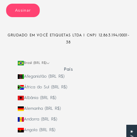
Assinar
GRUDADO EM VOCÊ ETIQUETAS LTDA | CNPJ
12.863.194/0001-
38
Brasil (BRL R$)
País
Afeganistão (BRL R$)
África do Sul (BRL R$)
Albânia (BRL R$)
Alemanha (BRL R$)
Andorra (BRL R$)
Angola (BRL R$)