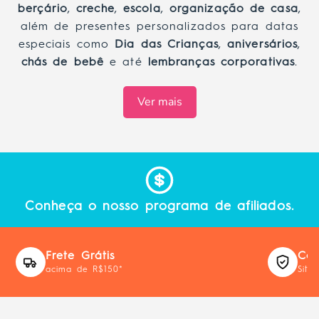
berçário
,
creche
,
escola
,
organização de casa
,
além de presentes personalizados para datas
especiais como
Dia das Crianças
,
aniversários
,
chás de bebê
e até
lembranças corporativas
.
Ver mais
Conheça o nosso programa de afiliados.
Frete Grátis
Com
acima de R$150*
Site