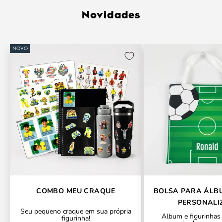
Novidades
NOVO
COMBO MEU CRAQUE
BOLSA PARA ÁLB
PERSONALI
Seu pequeno craque em sua própria
Álbum e figurinhas
figurinha!