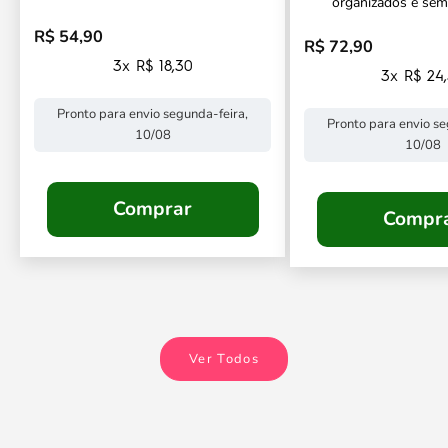
organizados e sem
R$ 54,90
Preço promocional
R$ 72,90
Preço promocional
3x R$ 18,30
3x R$ 24
Pronto para envio segunda-feira,
Pronto para envio se
10/08
10/08
Comprar
Compr
Ver Todos