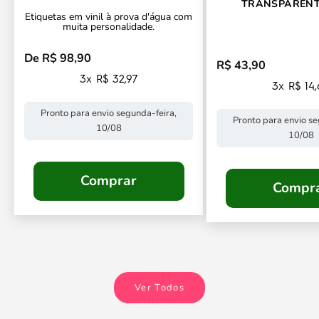
TRANSPARENT
Etiquetas em vinil à prova d'água com
CONTORNO PERSO
muita personalidade.
De R$ 98,90
Preço promocional
R$ 43,90
Preço promocional
3x R$ 32,97
3x R$ 14
Pronto para envio segunda-feira,
Pronto para envio se
10/08
10/08
Comprar
Compr
Ver Todos