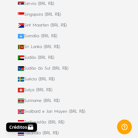
Sérvia (BRL R$)
Singapura (BRL R$)
Sint Maarten (BRL R$)
Somália (BRL R$)
Sri Lanka (BRL R$)
Sudão (BRL R$)
Sudão do Sul (BRL R$)
Suécia (BRL R$)
Suíça (BRL R$)
Suriname (BRL R$)
Svalbard e Jan Mayen (BRL R$)
Tadjiquistão (BRL R$)
Tailândia (BRL R$)