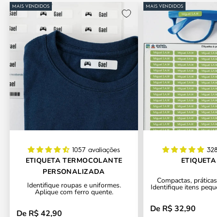
MAIS VENDIDOS
MAIS VENDIDOS
1057 avaliações
328
ETIQUETA TERMOCOLANTE
ETIQUETA
PERSONALIZADA
Compactas, práticas 
Identifique roupas e uniformes.
Identifique itens pequ
Aplique com ferro quente.
De R$ 32,90
Preço promocional
De R$ 42,90
Preço promocional