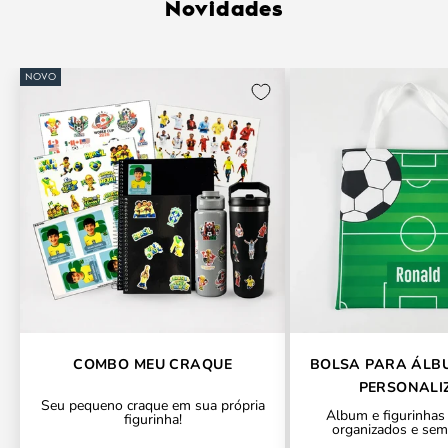
Novidades
NOVO
COMBO MEU CRAQUE
BOLSA PARA ÁLB
PERSONALI
Seu pequeno craque em sua própria
Álbum e figurinhas
figurinha!
organizados e sem