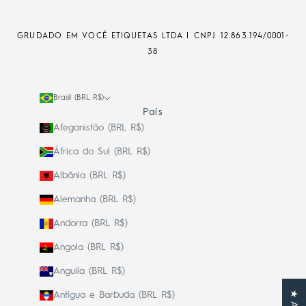
GRUDADO EM VOCÊ ETIQUETAS LTDA | CNPJ
12.863.194/0001-
38
Brasil (BRL R$)
País
Afeganistão (BRL R$)
África do Sul (BRL R$)
Albânia (BRL R$)
Alemanha (BRL R$)
Andorra (BRL R$)
Angola (BRL R$)
Anguila (BRL R$)
Antígua e Barbuda (BRL R$)