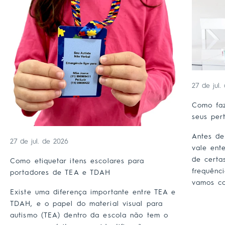
27 de jul.
Como faz
seus per
Antes de
27 de jul. de 2026
vale ent
de certa
Como etiquetar itens escolares para
frequênc
portadores de TEA e TDAH
vamos co
Existe uma diferença importante entre TEA e
TDAH, e o papel do material visual para
autismo (TEA) dentro da escola não tem o