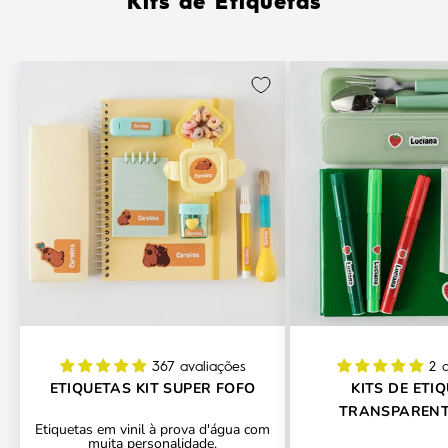
Kits de Etiquetas
367 avaliações
2 
ETIQUETAS KIT SUPER FOFO
KITS DE ETI
TRANSPARENT
Etiquetas em vinil à prova d'água com
CONTORNO PERSO
muita personalidade.