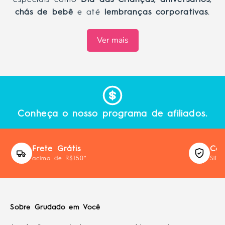
especiais como
Dia das Crianças
,
aniversários
,
chás de bebê
e até
lembranças corporativas
.
Ver mais
Conheça o nosso programa de afiliados.
Frete Grátis
Com
acima de R$150*
Site
Sobre Grudado em Você