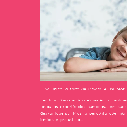
Filho único: a falta de irmãos é um prob
Ser filho único é uma experiência realme
todas as experiências humanas, tem sua
desvantagens. Mas, a pergunta que muit
irmãos é prejudicia...