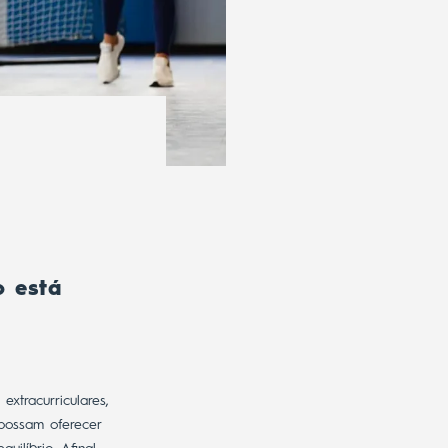
o está
xtracurriculares,
 possam oferecer