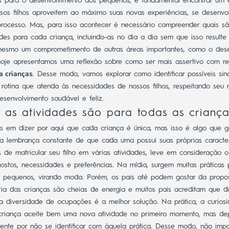
os para o desenvolvimento dos pequenos, é fundamental encontrar um e
sos filhos aproveitem ao máximo suas novas experiências, se desenv
processo. Mas, para isso acontecer é necessário compreender quais s
des para cada criança, incluindo-as no dia a dia sem que isso resulte
mesmo um comprometimento de outras áreas importantes, como o des
oje apresentamos uma reflexão sobre como ser mais assertivo com r
a crianças
. Desse modo, vamos explorar como identificar possíveis sin
rotina que atenda às necessidades de nossos filhos, respeitando seu 
envolvimento saudável e feliz.
as atividades são para todas as criança
s em dizer por aqui que cada criança é única, mas isso é algo que 
a lembrança constante de que cada uma possui suas próprias caracterís
 de matricular seu filho em várias atividades, leve em consideração 
ostos, necessidades e preferências. Na mídia, surgem muitas prática
s pequenos, virando moda. Porém, os pais até podem gostar da propo
ia das crianças são cheias de energia e muitos pais acreditam que di
 diversidade de ocupações é a melhor solução. Na prática, a curiosi
criança aceite bem uma nova atividade no primeiro momento, mas de
mente por não se identificar com àquela prática.
Desse modo, não imp