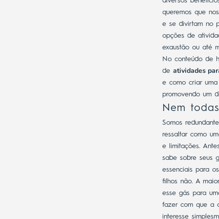
diversos benefíci
queremos que nos
e se divirtam no 
opções de ativida
exaustão ou até 
No conteúdo de h
atividades par
de
e como criar uma 
promovendo um des
Nem todas 
Somos redundante
ressaltar como um
e limitações.
Antes
sabe sobre seus g
essenciais para o
filhos não.
A maior
esse gás para uma
fazer com que a 
interesse simples