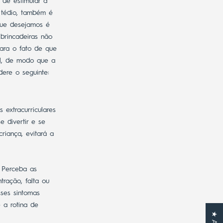
 de estimular a
o tédio, também é
 que desejamos é
 brincadeiras não
ara o fato de que
el, de modo que a
ere o seguinte:
 extracurriculares
e divertir e se
riança, evitará a
. Perceba as
tração, falta ou
sses sintomas
 a rotina de