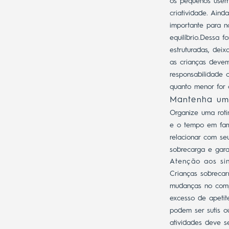
os pequenos usem 
criatividade.
Ainda
importante para n
equilíbrio.
Dessa fo
estruturadas, dei
as crianças devem
responsabilidade
quanto menor for 
Mantenha uma
Organize uma rotin
e o tempo em famíl
relacionar com seu
sobrecarga e gara
Atenção aos sin
Crianças sobrecar
mudanças no compo
excesso de apeti
podem ser sutis o
atividades deve s