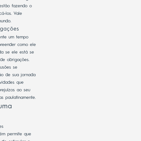
estão fazendo o
á-los. Vale
mundo.
igações
mente um tempo
preender como ele
da se ele está se
 de obrigações.
lusões se
ão de sua jornada
ividades que
rejuízos ao seu
as paulatinamente.
 uma
es
m permite que