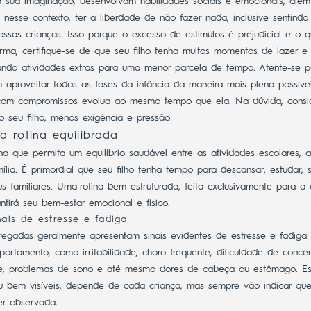
sua imaginação, desenvolvam habilidades sociais e emocionais, além
 nesse contexto, ter a liberdade de não fazer nada, inclusive sentind
ossas crianças. Isso porque o excesso de estímulos é prejudicial e o
rma, certifique-se de que seu filho tenha muitos momentos de lazer e
xando atividades extras para uma menor parcela de tempo.
Atente-se p
 aproveitar todas as fases da infância da maneira mais plena possív
 com compromissos evolua ao mesmo tempo que ela. Na dúvida, consid
o seu filho, menos exigência e pressão.
 rotina equilibrada
a que permita um equilíbrio saudável entre as atividades escolares, as
ia. É primordial que seu filho tenha tempo para descansar, estudar, s
s familiares.
Uma
rotina bem estruturada,
feita exclusivamente para a c
ntirá seu bem-estar emocional e físico.
ais de estresse e fadiga
regadas geralmente apresentam sinais evidentes de estresse e fadiga
rtamento, como irritabilidade, choro frequente, dificuldade de concen
te, problemas de sono e até mesmo dores de cabeça ou estômago.
E
u bem visíveis, depende de cada criança, mas sempre vão indicar que
er observada.