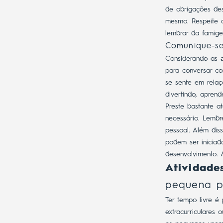
de obrigações des
mesmo. Respeite ac
lembrar da famige
Comunique-se
Considerando as
para conversar co
se sente em rela
divertindo, apren
Preste bastante at
necessário. Lembr
pessoal.
Além diss
podem ser iniciad
desenvolvimento. 
Atividade
pequena p
Ter tempo livre é 
extracurriculares 