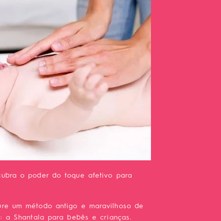
cubra o poder do toque afetivo para
bre um método antigo e maravilhoso de
l: a Shantala para bebês e crianças.