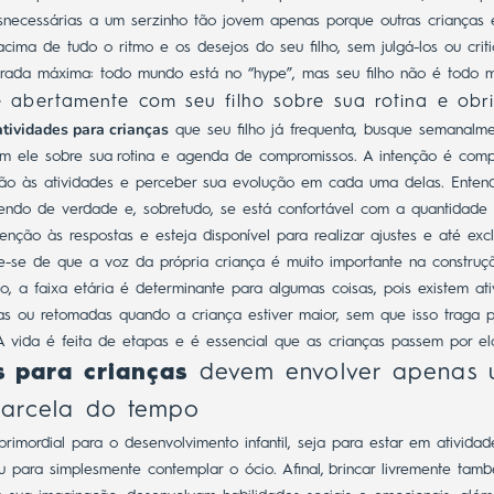
necessárias a um serzinho tão jovem apenas porque outras crianças 
ima de tudo o ritmo e os desejos do seu filho, sem julgá-los ou critic
rada máxima: todo mundo está no “hype”, mas seu filho não é todo 
 abertamente com seu filho sobre sua rotina e obr
atividades para crianças
que seu filho já frequenta, busque semanal
m ele sobre sua
rotina e agenda de compromissos
. A intenção é com
ção às atividades e perceber sua evolução em cada uma delas.
Enten
dendo de verdade e, sobretudo, se está confortável com a quantidade
enção às respostas e esteja disponível para realizar ajustes e até exc
e-se de que a voz da própria criança é muito importante na construç
o, a faixa etária é determinante para algumas coisas, pois existem at
as ou retomadas quando a criança estiver maior, sem que isso traga p
A vida é feita de etapas e é essencial que as crianças passem por el
s para crianças
devem envolver apenas
arcela do tempo
primordial para o desenvolvimento infantil, seja para estar em atividad
ou para simplesmente contemplar o ócio. Afinal,
brincar livremente
també