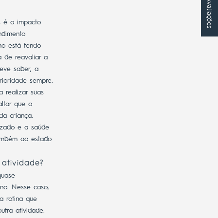
★ Avaliações
s é o impacto
ndimento
ho está tendo
a de reavaliar a
eve saber, a
ioridade sempre.
 realizar suas
altar que o
a criança.
izado e a saúde
também ao estado
atividade?
quase
no. Nesse caso,
a rotina que
tra atividade.