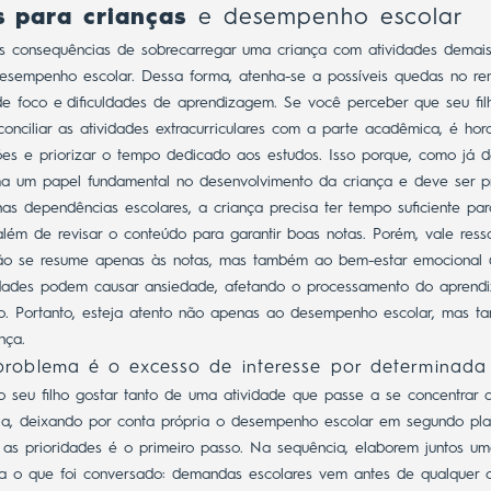
s para crianças
e desempenho escolar
s consequências de sobrecarregar uma criança com atividades demai
esempenho escolar. Dessa forma, atenha-se a possíveis quedas no re
de foco e
dificuldades de aprendizagem
.
Se você perceber que seu fil
conciliar as atividades extracurriculares com a parte acadêmica, é hor
es e priorizar o tempo dedicado aos estudos.
Isso porque, como já d
a um papel fundamental no desenvolvimento da criança e deve ser pr
as dependências escolares, a criança precisa ter tempo suficiente para
além de revisar o conteúdo para garantir boas notas.
Porém, vale ress
não se resume apenas às notas, mas também ao bem-estar emocional d
idades podem causar ansiedade, afetando o processamento do aprend
ho. Portanto, esteja atento não apenas ao desempenho escolar, mas 
nça.
roblema é o excesso de interesse por determinada 
 seu filho gostar tanto de uma atividade que passe a se concentrar 
la, deixando por conta própria o desempenho escolar em segundo pla
o as prioridades é o primeiro passo.
Na sequência, elaborem juntos um
a o que foi conversado: demandas escolares vem antes de qualquer ou