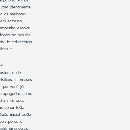
quilíbrio.
Afinal,
olvam plenamente
ão as melhores
 em estresse,
empenho escolar.
elação ao volume
ais de sobrecarga
ritmo e
s
gostamos de
ticas, interesses
o que você já
s propagadas como
sta, mas seus
recionar todo
dade inicial pode
pois perca o
onha uma carga