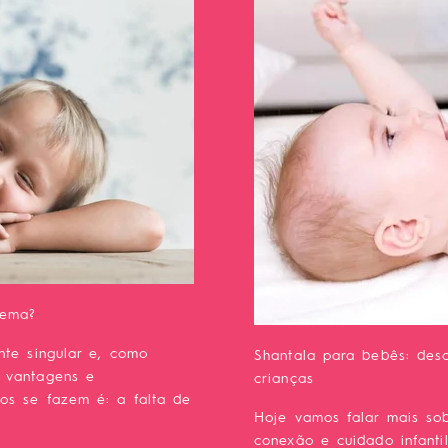
lema?
nte singular e, como
Shantala para bebês: des
s vantagens e
crianças
os se fazem é: a falta de
Hoje vamos falar mais so
conexão e cuidado infanti