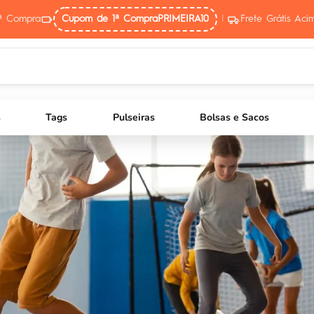
ª Compra
Cupom de 1ª Compra
PRIMEIRA10
|
Frete Grátis Ac
s
Tags
Pulseiras
Bolsas e Sacos