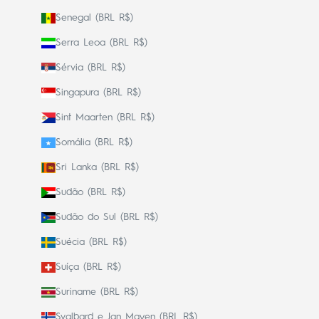
Senegal (BRL R$)
Serra Leoa (BRL R$)
Sérvia (BRL R$)
Singapura (BRL R$)
Sint Maarten (BRL R$)
Somália (BRL R$)
Sri Lanka (BRL R$)
Sudão (BRL R$)
Sudão do Sul (BRL R$)
Suécia (BRL R$)
Suíça (BRL R$)
Suriname (BRL R$)
Svalbard e Jan Mayen (BRL R$)