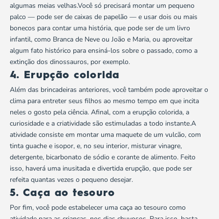
algumas meias velhas.Você só precisará montar um pequeno
palco — pode ser de caixas de papelão — e usar dois ou mais
bonecos para contar uma história, que pode ser de um livro
infantil, como Branca de Neve ou João e Maria, ou aproveitar
algum fato histórico para ensiná-los sobre o passado, como a
extinção dos dinossauros, por exemplo.
4. Erupção colorida
Além das brincadeiras anteriores, você também pode aproveitar o
clima para entreter seus filhos ao mesmo tempo em que incita
neles o gosto pela ciência. Afinal, com a erupção colorida, a
curiosidade e a criatividade são estimuladas
a todo instante.A
atividade consiste em montar uma maquete de um vulcão, com
tinta guache e isopor, e, no seu interior, misturar vinagre,
detergente, bicarbonato de sódio e corante de alimento. Feito
isso, haverá uma inusitada e divertida erupção, que pode ser
refeita quantas vezes o pequeno desejar.
5. Caça ao tesouro
Por fim, você pode estabelecer uma caça ao tesouro como
atividade para as crianças, nos dias chuvosos. Para isso, basta