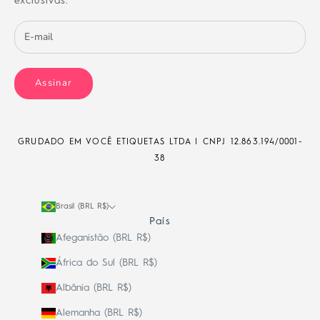
exclusivas.
Assinar
GRUDADO EM VOCÊ ETIQUETAS LTDA | CNPJ
12.863.194/0001-
38
Brasil (BRL R$)
País
Afeganistão (BRL R$)
África do Sul (BRL R$)
Albânia (BRL R$)
Alemanha (BRL R$)