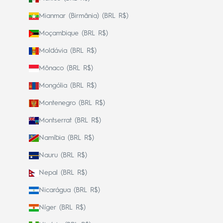
Mianmar (Birmânia) (BRL R$)
Moçambique (BRL R$)
Moldávia (BRL R$)
Mônaco (BRL R$)
Mongólia (BRL R$)
Montenegro (BRL R$)
Montserrat (BRL R$)
Namíbia (BRL R$)
Nauru (BRL R$)
Nepal (BRL R$)
Nicarágua (BRL R$)
Níger (BRL R$)