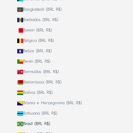
Bangladesh (BRL R$)
Barbados (BRL R$)
Barein (BRL R$)
Bélgica (BRL R$)
Belize (BRL R$)
Benin (BRL R$)
Bermudas (BRL R$)
Bielorrússia (BRL R$)
Bolívia (BRL R$)
Bósnia e Herzegovina (BRL R$)
Botsuana (BRL R$)
Brasil (BRL R$)