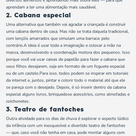
diversos alimentos e aprendendo mais sobre eles — para que
aprendam a ter uma
alimentação mais saudável
.
2. Cabana especial
Uma alternativa que também vai agradar a criançada é construir
uma cabana dentro de casa. Mas não se trata daquela tradicional,
com lençóis amarrados que simulam uma barraca: pelo
contrário.A ideia é usar toda a imaginação e colocar a mão na
massa, desenvolvendo a coordenação motora dos pequenos. Isso
porque você vai usar caixas de papelão para fazer a cabana que
seus filhos desejarem, seja em formato de um foguete espacial
ou de um castelo.Para isso, todos podem se inspirar em tutoriais
da internet e, juntos,
pintar e colorir
todo o material até que ele
se pareça com o desejado. Depois, é só inserir dentro da cabana
especial alguns livros,
brinquedos
e acessórios, como almofadas e
colchonetes.
3. Teatro de fantoches
Outra atividade para os dias de chuva é explorar o aspecto lúdico
da infância com um inesquecível e divertido teatro de fantoches
— que, caso você não tenha em casa, pode montar alguns com