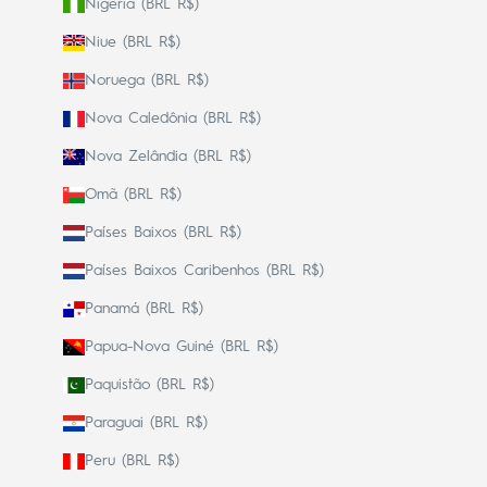
Nigéria (BRL R$)
Niue (BRL R$)
Noruega (BRL R$)
Nova Caledônia (BRL R$)
Nova Zelândia (BRL R$)
Omã (BRL R$)
Países Baixos (BRL R$)
Países Baixos Caribenhos (BRL R$)
Panamá (BRL R$)
Papua-Nova Guiné (BRL R$)
Paquistão (BRL R$)
Paraguai (BRL R$)
Peru (BRL R$)