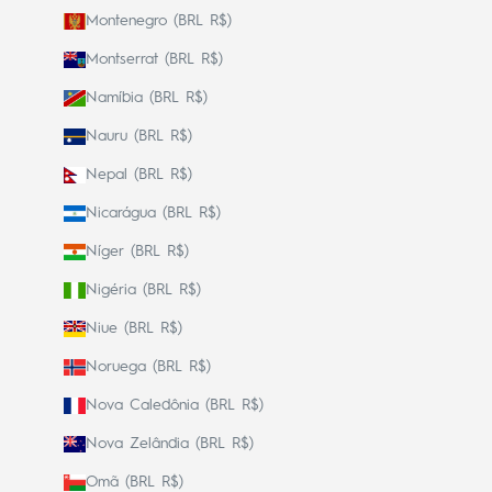
Montenegro (BRL R$)
Montserrat (BRL R$)
Namíbia (BRL R$)
Nauru (BRL R$)
Nepal (BRL R$)
Nicarágua (BRL R$)
Níger (BRL R$)
Nigéria (BRL R$)
Niue (BRL R$)
Noruega (BRL R$)
Nova Caledônia (BRL R$)
Nova Zelândia (BRL R$)
Omã (BRL R$)