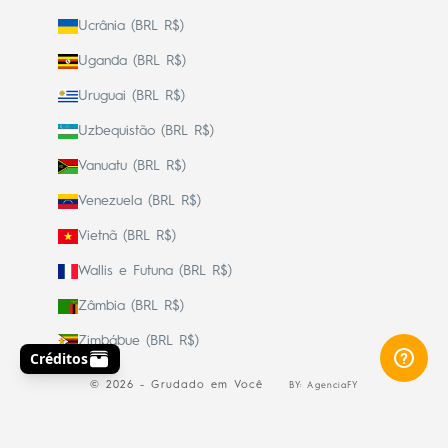
Ucrânia (BRL R$)
Uganda (BRL R$)
Uruguai (BRL R$)
Uzbequistão (BRL R$)
Vanuatu (BRL R$)
Venezuela (BRL R$)
Vietnã (BRL R$)
Wallis e Futuna (BRL R$)
Zâmbia (BRL R$)
Zimbábue (BRL R$)
© 2026 - Grudado em Você
BY: AgenciaFY