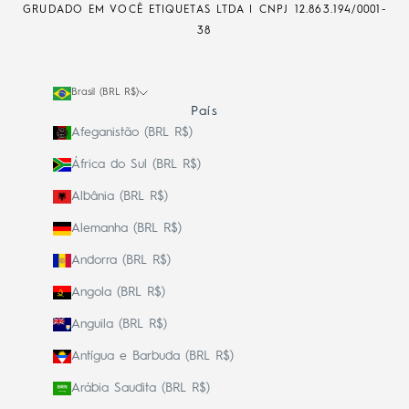
GRUDADO EM VOCÊ ETIQUETAS LTDA | CNPJ
12.863.194/0001-
38
Brasil (BRL R$)
País
Afeganistão (BRL R$)
África do Sul (BRL R$)
Albânia (BRL R$)
Alemanha (BRL R$)
Andorra (BRL R$)
Angola (BRL R$)
Anguila (BRL R$)
Antígua e Barbuda (BRL R$)
Arábia Saudita (BRL R$)