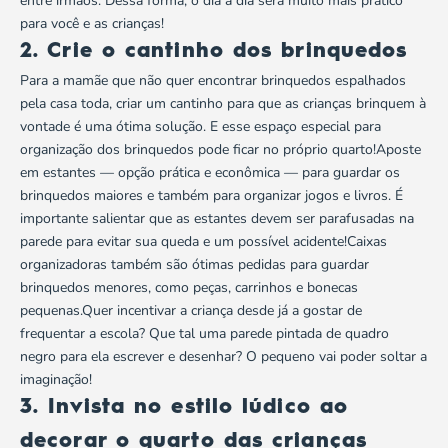
entre irmãos. Dessa forma, o dia a dia será muito mais prático
para você e as crianças!
2. Crie o cantinho dos brinquedos
Para a mamãe que não quer encontrar
brinquedos espalhados
pela casa toda
, criar um cantinho para que as crianças brinquem à
vontade é uma ótima solução. E esse espaço especial para
organização dos brinquedos
pode ficar no próprio quarto!Aposte
em estantes — opção prática e econômica — para guardar os
brinquedos maiores e também para organizar jogos e livros. É
importante salientar que as estantes devem ser parafusadas na
parede para evitar sua queda e um possível acidente!Caixas
organizadoras também são ótimas pedidas para guardar
brinquedos menores, como peças, carrinhos e bonecas
pequenas.Quer incentivar a criança desde já a
gostar de
frequentar a escola
? Que tal uma parede pintada de quadro
negro para ela escrever e desenhar? O pequeno vai poder soltar a
imaginação!
3. Invista no estilo lúdico ao
decorar o quarto das crianças