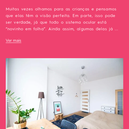
Muitas vezes olhamos para as crianças e pensamos
que elas têm a visão perfeita. Em parte, isso pode
ser verdade, já que todo o sistema ocular está
“novinho em folha”. Ainda assim, algumas delas já ...
Ver mais