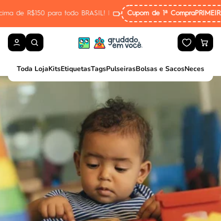
Pular para o conteúdo
 todo BRASIL!
|
Cupom de 1ª Compra
PRIMEIRA10
Frete Gráti
Toda Loja
Kits
Etiquetas
Tags
Pulseiras
Bolsas e Sacos
Necessaire