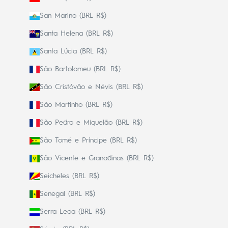
San Marino (BRL R$)
Santa Helena (BRL R$)
Santa Lúcia (BRL R$)
São Bartolomeu (BRL R$)
São Cristóvão e Névis (BRL R$)
São Martinho (BRL R$)
São Pedro e Miquelão (BRL R$)
São Tomé e Príncipe (BRL R$)
São Vicente e Granadinas (BRL R$)
Seicheles (BRL R$)
Senegal (BRL R$)
Serra Leoa (BRL R$)