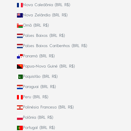
Nova Caledônia (BRL R$)
Nova Zelândia (BRL R$)
Omã (BRL R$)
Países Baixos (BRL R$)
Países Baixos Caribenhos (BRL R$)
Panamá (BRL R$)
Papua-Nova Guiné (BRL R$)
Paquistão (BRL R$)
Paraguai (BRL R$)
Peru (BRL R$)
Polinésia Francesa (BRL R$)
Polônia (BRL R$)
Portugal (BRL R$)