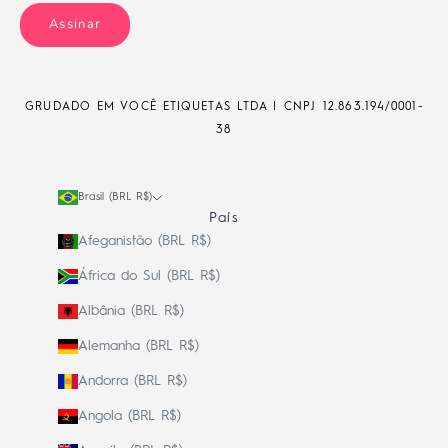
Assinar
GRUDADO EM VOCÊ ETIQUETAS LTDA | CNPJ
12.863.194/0001-
38
Brasil (BRL R$)
País
Afeganistão (BRL R$)
África do Sul (BRL R$)
Albânia (BRL R$)
Alemanha (BRL R$)
Andorra (BRL R$)
Angola (BRL R$)