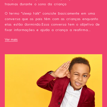
traumas durante o sono da criança
O termo “sleep talk” consiste basicamente em uma
conversa que os pais têm com as crianças enquanto
elas estão dormindo.Essa conversa tem o objetivo de
fixar informações e ajuda a criança a reafirma...
Ver mais