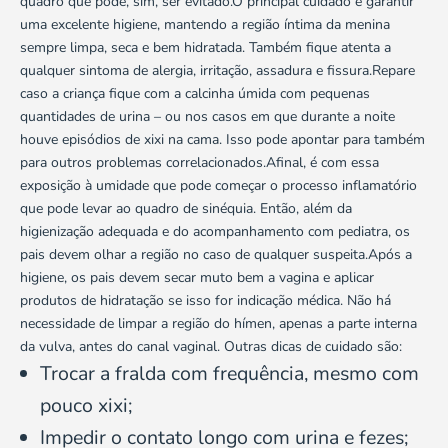
quadro que pode, sim, ser evitado.O principal cuidado é garantir
uma excelente higiene, mantendo a região íntima da menina
sempre limpa, seca e bem hidratada. Também fique atenta a
qualquer sintoma de alergia, irritação, assadura e fissura.Repare
caso a criança fique com a calcinha úmida com pequenas
quantidades de urina – ou nos casos em que durante a noite
houve
episódios de xixi na cama
. Isso pode apontar para também
para outros problemas correlacionados.Afinal, é com essa
exposição à umidade que pode começar o processo inflamatório
que pode levar ao quadro de sinéquia. Então, além da
higienização adequada e do acompanhamento com pediatra, os
pais devem olhar a região no caso de qualquer suspeita.Após a
higiene, os pais devem secar muto bem a vagina e aplicar
produtos de hidratação se isso for indicação médica. Não há
necessidade de limpar a região do hímen, apenas a parte interna
da vulva, antes do canal vaginal. Outras dicas de cuidado são:
Trocar a fralda com frequência, mesmo com
pouco xixi;
Impedir o contato longo com urina e fezes;