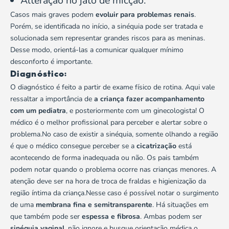
Alteração no jato de micção.
Casos mais graves podem
evoluir para problemas renais
.
Porém, se identificada no início, a sinéquia pode ser tratada e
solucionada sem representar grandes riscos para as meninas.
Desse modo, orientá-las a comunicar qualquer mínimo
desconforto é importante.
Diagnóstico:
O diagnóstico é feito a partir de exame físico de rotina. Aqui vale
ressaltar a importância de
a criança fazer acompanhamento
com um pediatra
, e posteriormente com um ginecologista! O
médico é o melhor profissional para perceber e alertar sobre o
problema.No caso de existir a sinéquia, somente olhando a região
é que o médico consegue perceber se a
cicatrização
está
acontecendo de forma inadequada ou não. Os pais também
podem notar quando o problema ocorre nas crianças menores. A
atenção deve ser na hora de troca de fraldas e higienização da
região íntima da criança.Nesse caso é possível notar o surgimento
de uma
membrana fina e semitransparente
. Há situações em
que também pode ser
espessa e fibrosa
. Ambas podem ser
sinéquia vaginal
, não ignore e busque orientação médica o