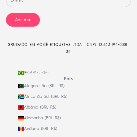
Assinar
GRUDADO EM VOCÊ ETIQUETAS LTDA | CNPJ
12.863.194/0001-
38
Brasil (BRL R$)
País
Afeganistão (BRL R$)
África do Sul (BRL R$)
Albânia (BRL R$)
Alemanha (BRL R$)
Andorra (BRL R$)