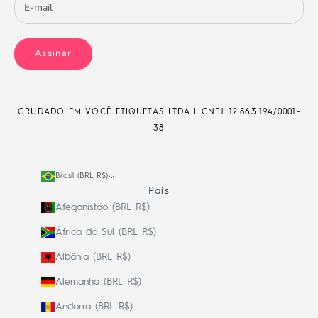
Assinar
GRUDADO EM VOCÊ ETIQUETAS LTDA | CNPJ
12.863.194/0001-
38
Brasil (BRL R$)
País
Afeganistão (BRL R$)
África do Sul (BRL R$)
Albânia (BRL R$)
Alemanha (BRL R$)
Andorra (BRL R$)