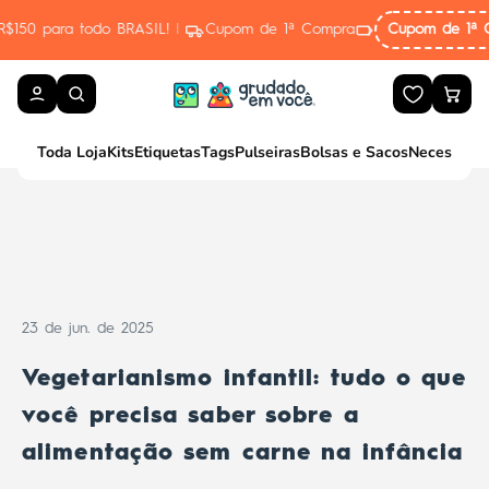
Pular para o conteúdo
ASIL!
|
Cupom de 1ª Compra
Cupom de 1ª Compra
PRIMEIRA10
Toda Loja
Kits
Etiquetas
Tags
Pulseiras
Bolsas e Sacos
Necessaire
23 de jun. de 2025
Vegetarianismo infantil: tudo o que
você precisa saber sobre a
alimentação sem carne na infância