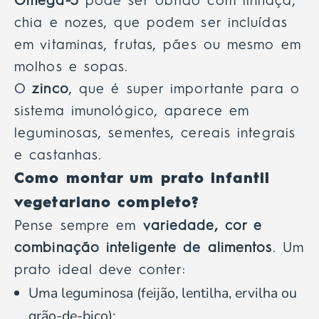
Ômega-3
pode ser obtido com linhaça,
chia e nozes, que podem ser incluídas
em vitaminas, frutas, pães ou mesmo em
molhos e sopas.
O
zinco
, que é super importante para o
sistema imunológico, aparece em
leguminosas, sementes, cereais integrais
e castanhas.
Como montar um prato infantil
vegetariano completo?
Pense sempre em
variedade, cor e
combinação inteligente de alimentos
. Um
prato ideal deve conter:
Uma leguminosa (feijão, lentilha, ervilha ou
grão-de-bico);