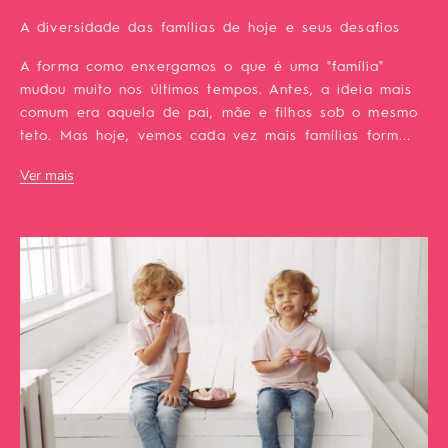
A diversidade das famílias de hoje e seus desafios
A forma como enxergamos o que é uma "família"
mudou muito nos últimos tempos. Antes, a ideia mais
comum era aquela de pai, mãe e filhos sob o mesmo
teto. Mas hoje, vemos cada vez mais famílias form...
Ver mais