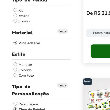
Tipo de Venda
Kit
De R$ 21,
Preço pro
Avulsa
Combo
limpar
Material
Pronto para
Vinil Adesivo
Estilo
Monocor
Colorido
Com Foto
Novo
limpar
Tipo de
Personalização
Personagens
Time de Futebol