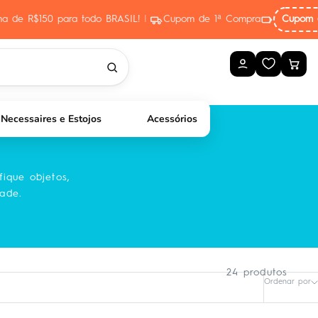
ima de R$150 para todo BRASIL!
|
Cupom de 1ª Compra
Cupom 
Necessaires e Estojos
Acessórios
fique objetos,
dade.
24 produtos
Ordenar por