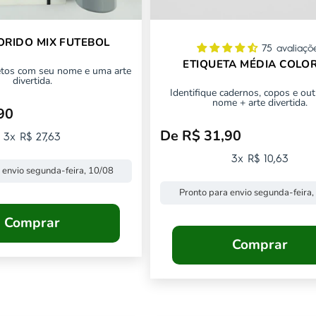
ORIDO MIX FUTEBOL
75 avaliaçõ
ETIQUETA MÉDIA COLO
jetos com seu nome e uma arte
divertida.
Identifique cadernos, copos e ou
nome + arte divertida.
90
mocional
De R$ 31,90
Preço promocional
3x R$ 27,63
3x R$ 10,63
 envio segunda-feira, 10/08
Pronto para envio segunda-feira,
Comprar
Comprar