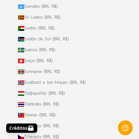
Somália (BRL R$)
Sri Lanka (BRL R$)
Sudão (BRL R$)
Sudão do Sul (BRL R$)
Suécia (BRL R$)
Suíça (BRL R$)
Suriname (BRL R$)
Svalbard e Jan Mayen (BRL R$)
Tadjiquistão (BRL R$)
Tailândia (BRL R$)
Taiwan (BRL R$)
Tanzânia (BRL R$)
Tchéquia (BRL R$)