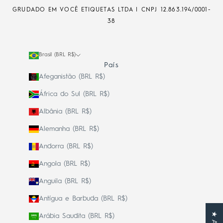
GRUDADO EM VOCÊ ETIQUETAS LTDA | CNPJ
12.863.194/0001-
38
Brasil (BRL R$)
País
Afeganistão (BRL R$)
África do Sul (BRL R$)
Albânia (BRL R$)
Alemanha (BRL R$)
Andorra (BRL R$)
Angola (BRL R$)
Anguila (BRL R$)
Antígua e Barbuda (BRL R$)
Arábia Saudita (BRL R$)