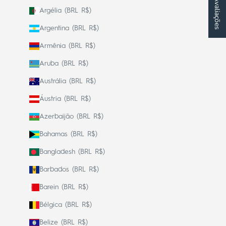
★ Avaliações
Argélia (BRL R$)
Argentina (BRL R$)
Armênia (BRL R$)
Aruba (BRL R$)
Austrália (BRL R$)
Áustria (BRL R$)
Azerbaijão (BRL R$)
Bahamas (BRL R$)
Bangladesh (BRL R$)
Barbados (BRL R$)
Barein (BRL R$)
Bélgica (BRL R$)
Belize (BRL R$)