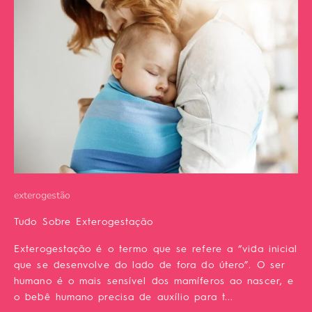
exterogestão
Tudo Sobre Exterogestação
Exterogestação é o termo que se refere a “vida inicial
que se desenvolve do lado de fora do útero”. O ser
humano é o mais sensível dos mamíferos ao nascer, e
o bebê humano precisa de auxílio para t...