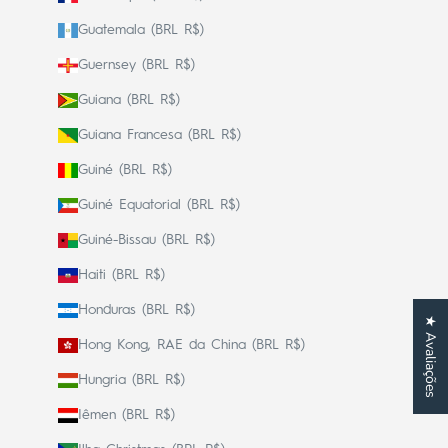
Guatemala (BRL R$)
Guernsey (BRL R$)
Guiana (BRL R$)
Guiana Francesa (BRL R$)
Guiné (BRL R$)
Guiné Equatorial (BRL R$)
Guiné-Bissau (BRL R$)
Haiti (BRL R$)
Honduras (BRL R$)
★ Avaliações
Hong Kong, RAE da China (BRL R$)
Hungria (BRL R$)
Iêmen (BRL R$)