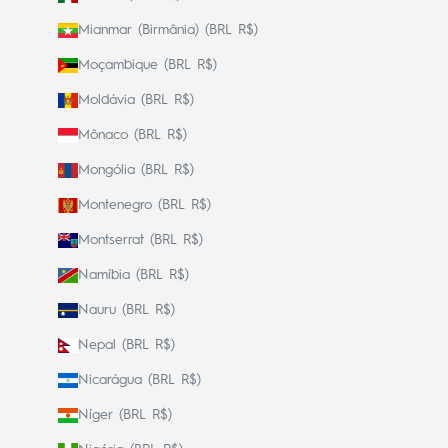
Mianmar (Birmânia) (BRL R$)
Moçambique (BRL R$)
Moldávia (BRL R$)
Mônaco (BRL R$)
Mongólia (BRL R$)
Montenegro (BRL R$)
Montserrat (BRL R$)
Namíbia (BRL R$)
Nauru (BRL R$)
Nepal (BRL R$)
Nicarágua (BRL R$)
Níger (BRL R$)