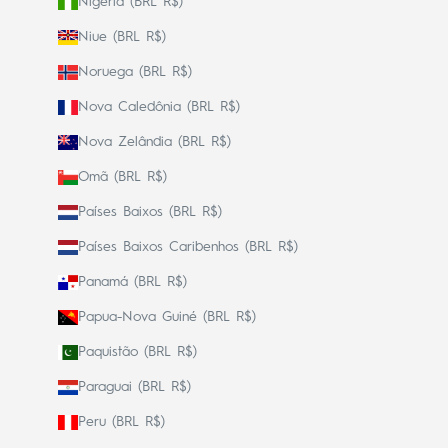
Nigéria (BRL R$)
Niue (BRL R$)
Noruega (BRL R$)
Nova Caledônia (BRL R$)
Nova Zelândia (BRL R$)
Omã (BRL R$)
Países Baixos (BRL R$)
Países Baixos Caribenhos (BRL R$)
Panamá (BRL R$)
Papua-Nova Guiné (BRL R$)
Paquistão (BRL R$)
Paraguai (BRL R$)
Peru (BRL R$)