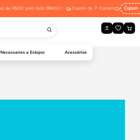
ima de R$150 para todo BRASIL!
|
Cupom de 1ª Compra
Cupom 
Necessaires e Estojos
Acessórios