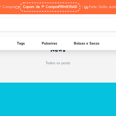
ª Compra
Cupom de 1ª Compra
PRIMEIRA10
|
Frete Grátis Ac
s
Tags
Pulseiras
Bolsas e Sacos
News
Todos os posts
ó dormem no colo