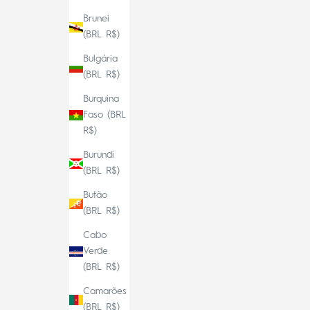
Brunei
(BRL R$)
Bulgária
(BRL R$)
Burquina
Faso (BRL
R$)
Burundi
(BRL R$)
Butão
(BRL R$)
Cabo
Verde
(BRL R$)
Camarões
(BRL R$)