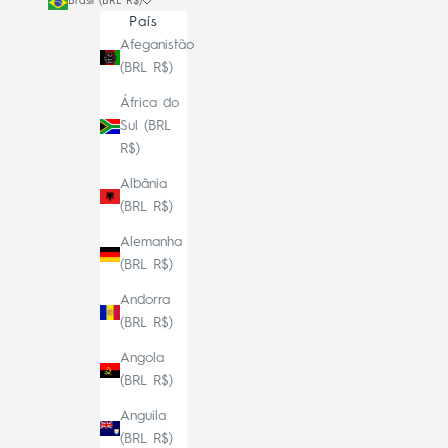
Brasil (BRL R$)
País
Afeganistão
(BRL R$)
África do
Sul (BRL
R$)
Albânia
(BRL R$)
Alemanha
(BRL R$)
Andorra
(BRL R$)
Angola
(BRL R$)
Anguila
(BRL R$)