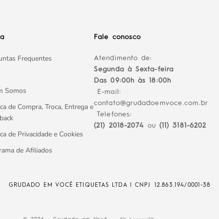
da
Fale conosco
untas Frequentes
Atendimento de:
Segunda à Sexta-feira
Das 09:00h às 18:00h
m Somos
E-mail:
contato@grudadoemvoce.com.br
ica de Compra, Troca, Entrega e
Telefones:
back
(21) 2018-2074
ou
(11) 3181-6202
ica de Privacidade e Cookies
rama de Afiliados
GRUDADO EM VOCÊ ETIQUETAS LTDA | CNPJ
12.863.194/0001-38