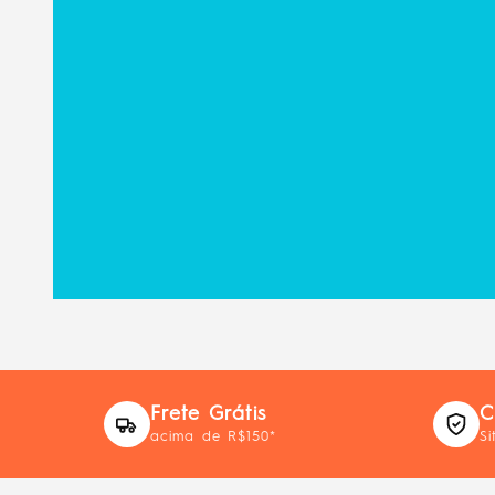
Frete Grátis
C
acima de R$150*
Si