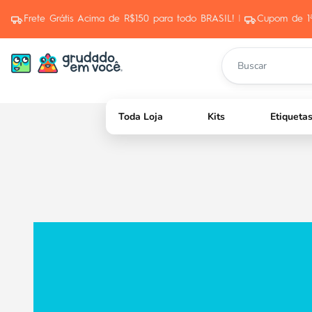
Pular para o conteúdo
Frete Grátis Acima de R$150 para todo BRASIL!
|
Cupom de 1
Toda Loja
Kits
Etiqueta
O que fazer com bebês que s
Ver mais