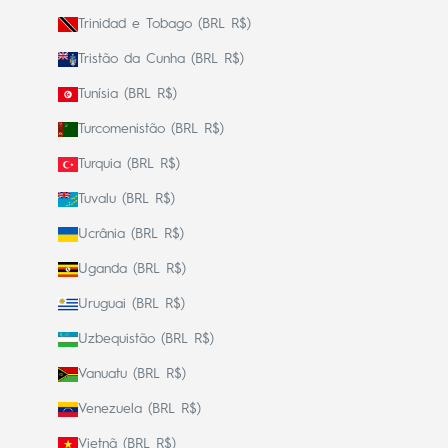
Trinidad e Tobago (BRL R$)
Tristão da Cunha (BRL R$)
Tunísia (BRL R$)
Turcomenistão (BRL R$)
Turquia (BRL R$)
Tuvalu (BRL R$)
Ucrânia (BRL R$)
Uganda (BRL R$)
Uruguai (BRL R$)
Uzbequistão (BRL R$)
Vanuatu (BRL R$)
Venezuela (BRL R$)
Vietnã (BRL R$)