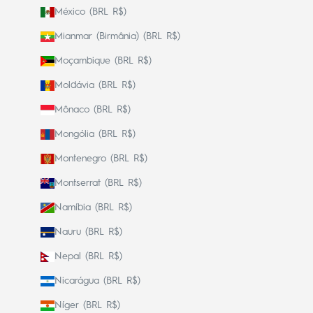
México (BRL R$)
Mianmar (Birmânia) (BRL R$)
Moçambique (BRL R$)
Moldávia (BRL R$)
Mônaco (BRL R$)
Mongólia (BRL R$)
Montenegro (BRL R$)
Montserrat (BRL R$)
Namíbia (BRL R$)
Nauru (BRL R$)
Nepal (BRL R$)
Nicarágua (BRL R$)
Níger (BRL R$)