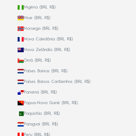
Nigéria (BRL R$)
Niue (BRL R$)
Noruega (BRL R$)
Nova Caledônia (BRL R$)
Nova Zelândia (BRL R$)
Omã (BRL R$)
Países Baixos (BRL R$)
Países Baixos Caribenhos (BRL R$)
Panamá (BRL R$)
Papua-Nova Guiné (BRL R$)
Paquistão (BRL R$)
Paraguai (BRL R$)
Peru (BRL R$)