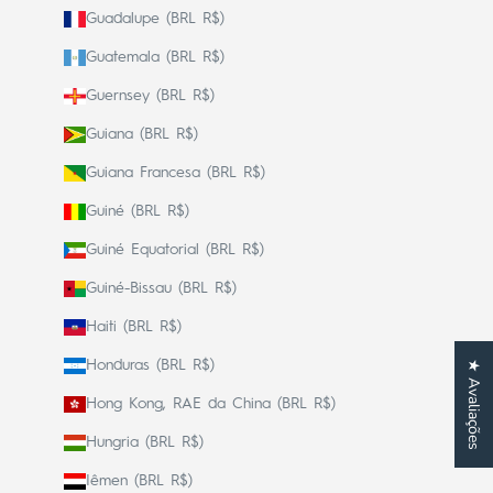
Guadalupe (BRL R$)
Guatemala (BRL R$)
Guernsey (BRL R$)
Guiana (BRL R$)
Guiana Francesa (BRL R$)
Guiné (BRL R$)
Guiné Equatorial (BRL R$)
Guiné-Bissau (BRL R$)
Haiti (BRL R$)
Honduras (BRL R$)
★ Avaliações
Hong Kong, RAE da China (BRL R$)
Hungria (BRL R$)
Iêmen (BRL R$)