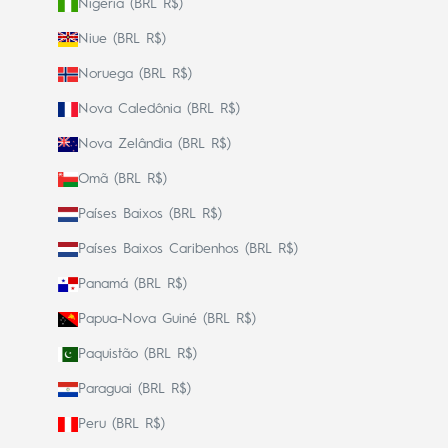
Nigéria (BRL R$)
Niue (BRL R$)
Noruega (BRL R$)
Nova Caledônia (BRL R$)
Nova Zelândia (BRL R$)
Omã (BRL R$)
Países Baixos (BRL R$)
Países Baixos Caribenhos (BRL R$)
Panamá (BRL R$)
Papua-Nova Guiné (BRL R$)
Paquistão (BRL R$)
Paraguai (BRL R$)
Peru (BRL R$)