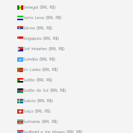
Senegal (BRL R$)
Serra Leoa (BRL R$)
Sérvia (BRL R$)
Singapura (BRL R$)
Sint Maarten (BRL R$)
Somália (BRL R$)
Sri Lanka (BRL R$)
Sudão (BRL R$)
Sudão do Sul (BRL R$)
Suécia (BRL R$)
Suíça (BRL R$)
Suriname (BRL R$)
Svalbard e Jan Mayen (BRL R$)