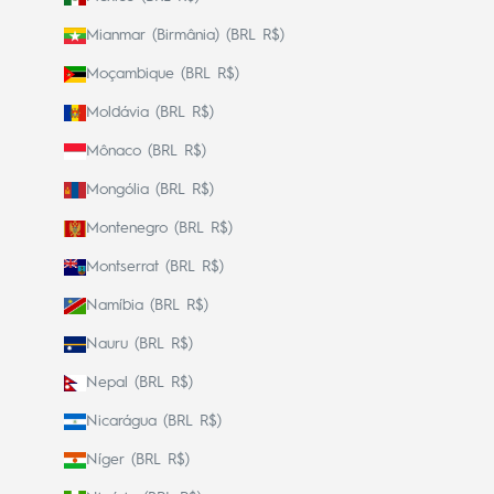
Mianmar (Birmânia) (BRL R$)
Moçambique (BRL R$)
Moldávia (BRL R$)
Mônaco (BRL R$)
Mongólia (BRL R$)
Montenegro (BRL R$)
Montserrat (BRL R$)
Namíbia (BRL R$)
Nauru (BRL R$)
Nepal (BRL R$)
Nicarágua (BRL R$)
Níger (BRL R$)