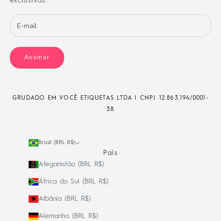
exclusivas.
Assinar
GRUDADO EM VOCÊ ETIQUETAS LTDA | CNPJ
12.863.194/0001-
38
Brasil (BRL R$)
País
Afeganistão (BRL R$)
África do Sul (BRL R$)
Albânia (BRL R$)
Alemanha (BRL R$)