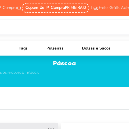
ª Compra
Cupom de 1ª Compra
PRIMEIRA10
|
Frete Grátis Ac
s
Tags
Pulseiras
Bolsas e Sacos
Páscoa
S OS PRODUTOS
PÁSCOA