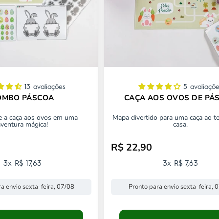
13 avaliações
5 avaliaçõ
OMBO PÁSCOA
CAÇA AOS OVOS DE PÁ
e a caça aos ovos em uma
Mapa divertido para uma caça ao 
aventura mágica!
casa.
R$ 22,90
mocional
Preço promocional
3x R$ 17,63
3x R$ 7,63
a envio sexta-feira, 07/08
Pronto para envio sexta-feira, 