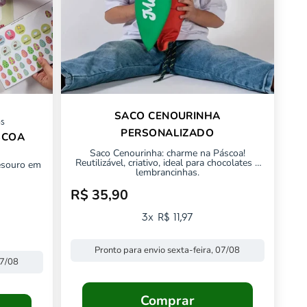
SACO CENOURINHA
es
PERSONALIZADO
SCOA
Saco Cenourinha: charme na Páscoa!
Reutilizável, criativo, ideal para chocolates e
tesouro em
lembrancinhas.
R$ 35,90
Preço promocional
3x R$ 11,97
Pronto para envio sexta-feira, 07/08
07/08
Comprar