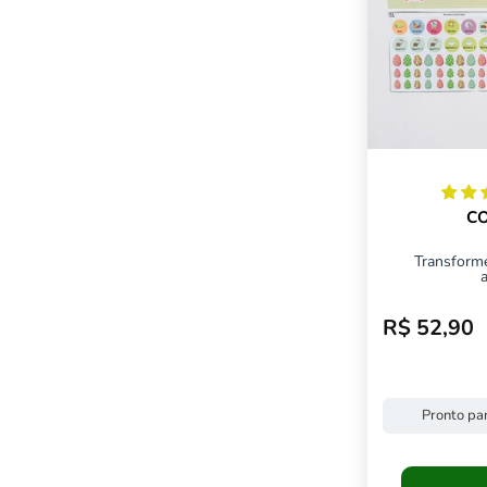
C
Transform
R$ 52,90
Preço pro
Pronto par