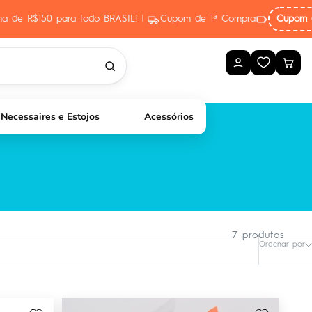
ima de R$150 para todo BRASIL!
|
Cupom de 1ª Compra
Cupom 
Necessaires e Estojos
Acessórios
7 produtos
Ordenar por