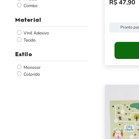
R$ 47,90
Preço pro
Combo
Material
Pronto par
Vinil Adesivo
Tecido
Estilo
Monocor
Colorido