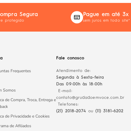
ompra Segura
Pague em até 3x
te protegido
sem juros em todo site*
da
Fale conosco
untas Frequentes
Atendimento de:
Segunda à Sexta-feira
Das 09:00h às 18:00h
m Somos
E-mail:
contato@grudadoemvoce.com.br
ica de Compra, Troca, Entrega e
Telefones:
back
(21) 2018-2074
ou
(11) 3181-6202
ica de Privacidade e Cookies
rama de Afiliados