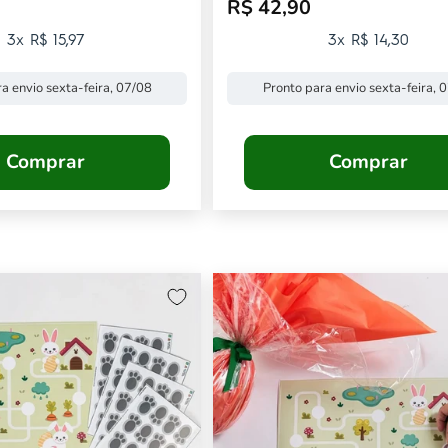
R$ 42,90
mocional
Preço promocional
3x R$ 15,97
3x R$ 14,30
a envio sexta-feira, 07/08
Pronto para envio sexta-feira, 
Comprar
Comprar