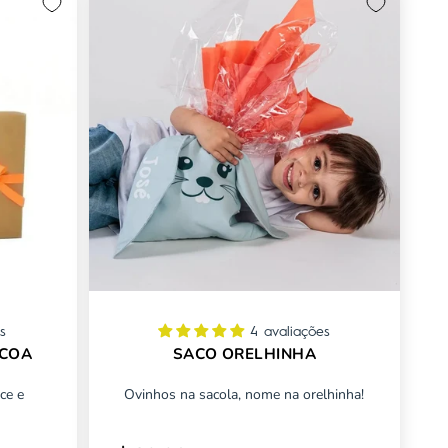
s
4 avaliações
SCOA
SACO ORELHINHA
ce e
Ovinhos na sacola, nome na orelhinha!