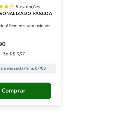
8 avaliações
SONALIZADO PÁSCOA
dou! Sem misturar ovinhos!
90
mocional
3x R$ 9,97
a envio sexta-feira, 07/08
Comprar