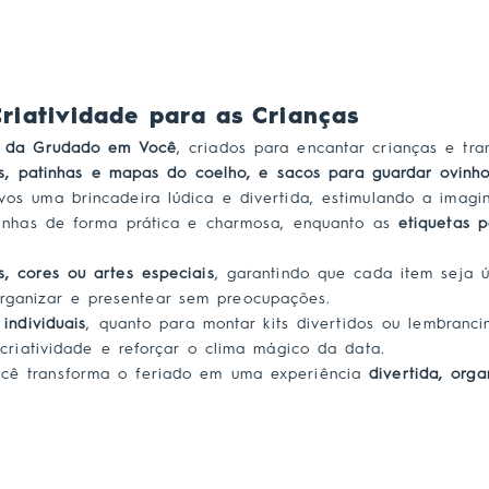
riatividade para as Crianças
s da Grudado em Você
, criados para encantar crianças e t
s, patinhas e mapas do coelho, e sacos para guardar ovinh
s uma brincadeira lúdica e divertida, estimulando a imagi
inhas de forma prática e charmosa, enquanto as
etiquetas p
, cores ou artes especiais
, garantindo que cada item seja ú
 organizar e presentear sem preocupações.
 individuais
, quanto para montar kits divertidos ou lembranc
criatividade e reforçar o clima mágico da data.
ocê transforma o feriado em uma experiência
divertida, org