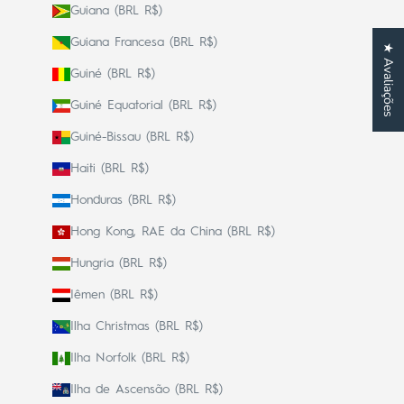
Guiana (BRL R$)
Guiana Francesa (BRL R$)
★ Avaliações
Guiné (BRL R$)
Guiné Equatorial (BRL R$)
Guiné-Bissau (BRL R$)
Haiti (BRL R$)
Honduras (BRL R$)
Hong Kong, RAE da China (BRL R$)
Hungria (BRL R$)
Iêmen (BRL R$)
Ilha Christmas (BRL R$)
Ilha Norfolk (BRL R$)
Ilha de Ascensão (BRL R$)