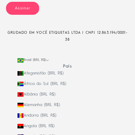
Assinar
GRUDADO EM VOCÊ ETIQUETAS LTDA | CNPJ
12.863.194/0001-
38
Brasil (BRL R$)
País
Afeganistão (BRL R$)
África do Sul (BRL R$)
Albânia (BRL R$)
Alemanha (BRL R$)
Andorra (BRL R$)
Angola (BRL R$)