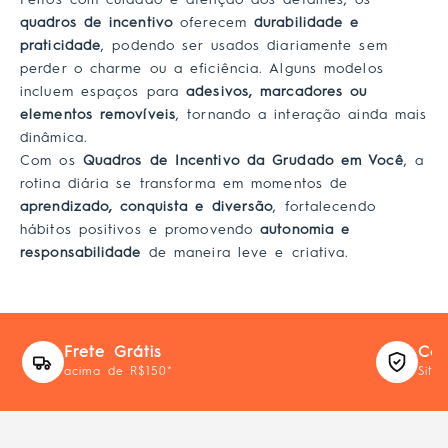
quadros de incentivo
oferecem
durabilidade e
praticidade
, podendo ser usados diariamente sem
perder o charme ou a eficiência. Alguns modelos
incluem espaços para
adesivos, marcadores ou
elementos removíveis
, tornando a interação ainda mais
dinâmica.
Com os
Quadros de Incentivo da Grudado em Você
, a
rotina diária se transforma em momentos de
aprendizado, conquista e diversão
, fortalecendo
hábitos positivos e promovendo
autonomia e
responsabilidade
de maneira leve e criativa.
Frete Grátis
Com
acima de R$150*
Site