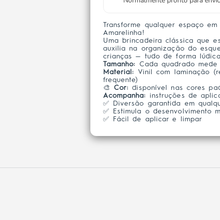
Normalmente pronto para env
Transforme qualquer espaço em
Amarelinha!
Uma brincadeira clássica que e
auxilia na organização do esqu
crianças — tudo de forma lúdica
Tamanho:
Cada quadrado mede 
Material:
Vinil com laminação (
frequente)
🎨
Cor:
disponível nas cores pa
Acompanha:
instruções de aplic
✅ Diversão garantida em qualq
✅ Estimula o desenvolvimento m
✅ Fácil de aplicar e limpar