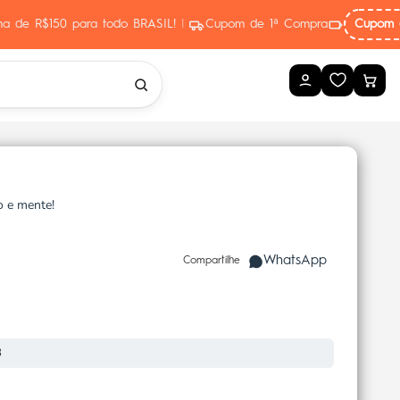
ima de R$150 para todo BRASIL!
|
Cupom de 1ª Compra
Cupom 
o e mente!
WhatsApp
Compartilhe
8