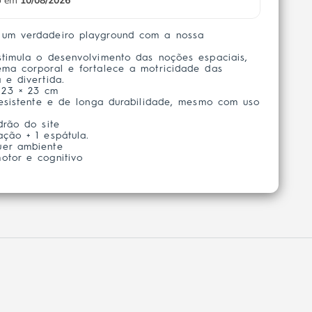
io em
10/08/2026
 um verdadeiro playground com a nossa
stimula o desenvolvimento das noções espaciais,
ema corporal e fortalece a motricidade das
 e divertida.
23 × 23 cm
resistente e de longa durabilidade, mesmo com uso
drão do site
ação + 1 espátula.
uer ambiente
otor e cognitivo