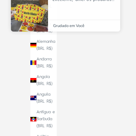
Sul (BRL
R$)
Albânia
Grudado em Você
(BRL R$)
Alemanha
(BRL R$)
Andorra
(BRL R$)
Angola
(BRL R$)
Anguila
(BRL R$)
Antígua e
Barbuda
(BRL R$)