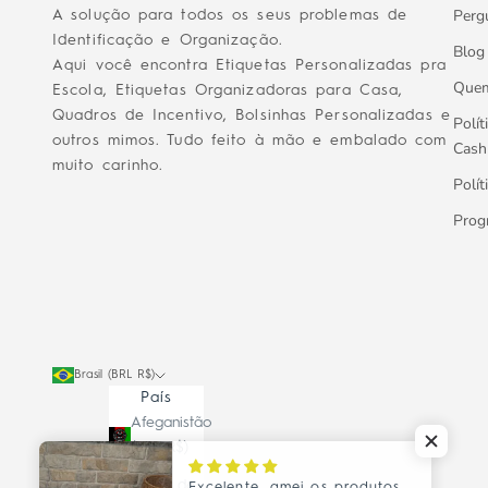
Perg
A solução para todos os seus problemas de
Identificação e Organização.
Blog
Aqui você encontra Etiquetas Personalizadas pra
Que
Escola, Etiquetas Organizadoras para Casa,
Quadros de Incentivo, Bolsinhas Personalizadas e
Polít
outros mimos. Tudo feito à mão e embalado com
Cash
muito carinho.
Polít
Prog
Brasil (BRL R$)
País
Afeganistão
(BRL R$)
África do
Excelente, amei os produtos...