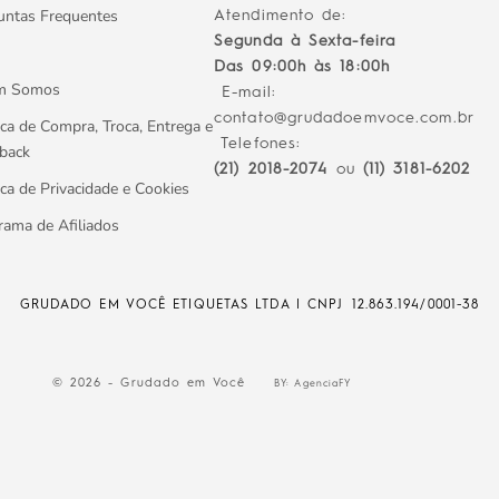
untas Frequentes
Atendimento de:
Segunda à Sexta-feira
Das 09:00h às 18:00h
m Somos
E-mail:
contato@grudadoemvoce.com.br
ica de Compra, Troca, Entrega e
Telefones:
back
(21) 2018-2074
ou
(11) 3181-6202
ica de Privacidade e Cookies
rama de Afiliados
GRUDADO EM VOCÊ ETIQUETAS LTDA | CNPJ
12.863.194/0001-38
© 2026 - Grudado em Você
BY: AgenciaFY