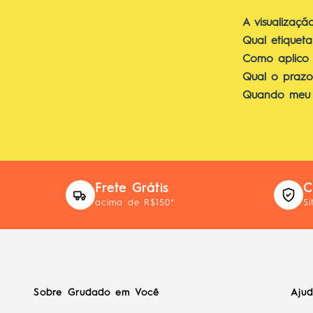
A visualizaçã
Qual etiqueta
Como aplico a
Qual o praz
Quando meu 
Frete Grátis
C
acima de R$150*
Si
Sobre Grudado em Você
Aju