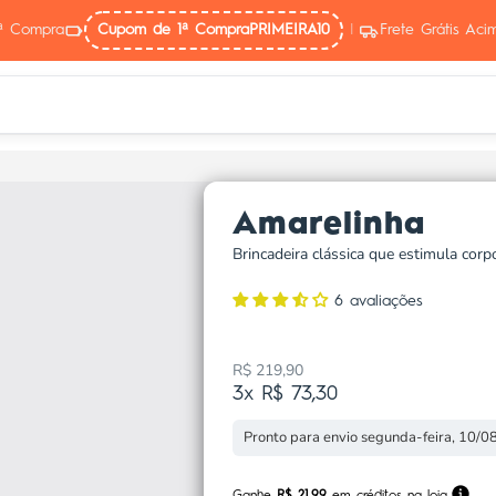
ª Compra
Cupom de 1ª Compra
PRIMEIRA10
|
Frete Grátis Ac
Amarelinha
Brincadeira clássica que estimula corp
6 avaliações
R$ 219,90
Preço promocional
3x R$ 73,30
Pronto para envio segunda-feira, 10/0