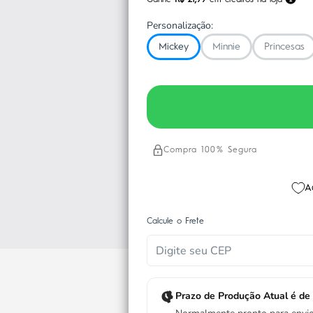
Ganhe
R$ 21,99
em créditos na loja
Personalização:
Mickey
Minnie
Princesas
Compra 100% Segura
A
Calcule o Frete
Prazo de Produção Atual é de 