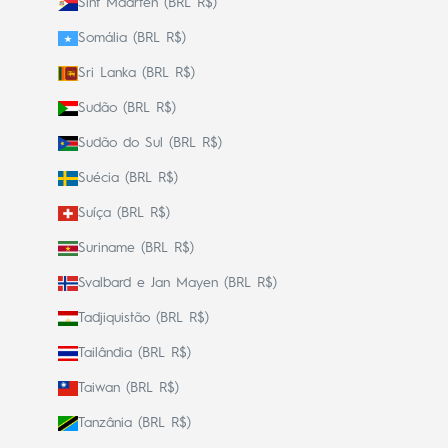
Sint Maarten (BRL R$)
Somália (BRL R$)
Sri Lanka (BRL R$)
Sudão (BRL R$)
Sudão do Sul (BRL R$)
Suécia (BRL R$)
Suíça (BRL R$)
Suriname (BRL R$)
Svalbard e Jan Mayen (BRL R$)
Tadjiquistão (BRL R$)
Tailândia (BRL R$)
Taiwan (BRL R$)
Tanzânia (BRL R$)