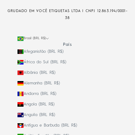
GRUDADO EM VOCÊ ETIQUETAS LTDA | CNPJ
12.863.194/0001-
38
Brasil (BRL R$)
País
Afeganistão (BRL R$)
África do Sul (BRL R$)
Albânia (BRL R$)
Alemanha (BRL R$)
Andorra (BRL R$)
Angola (BRL R$)
Anguila (BRL R$)
Antígua e Barbuda (BRL R$)