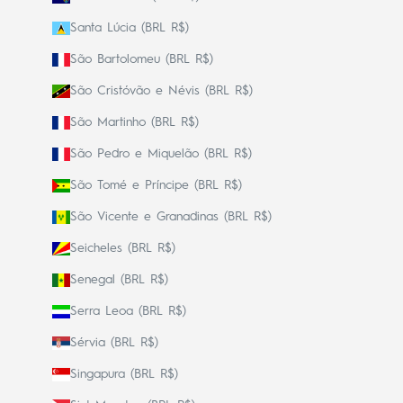
Santa Lúcia (BRL R$)
São Bartolomeu (BRL R$)
São Cristóvão e Névis (BRL R$)
São Martinho (BRL R$)
São Pedro e Miquelão (BRL R$)
São Tomé e Príncipe (BRL R$)
São Vicente e Granadinas (BRL R$)
Seicheles (BRL R$)
Senegal (BRL R$)
Serra Leoa (BRL R$)
Sérvia (BRL R$)
Singapura (BRL R$)