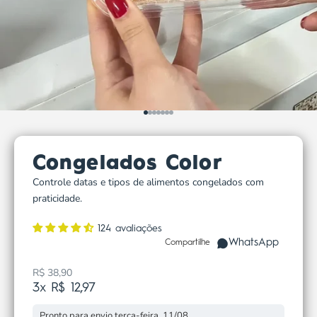
Ir para item 1
Ir para item 2
Ir para item 3
Ir para item 4
Ir para item 5
Ir para item 6
Ir para item 7
Congelados Color
Controle datas e tipos de alimentos congelados com
praticidade.
124 avaliações
WhatsApp
Compartilhe
R$ 38,90
Preço promocional
3x R$ 12,97
Pronto para envio terça-feira, 11/08