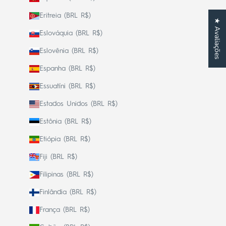
Eritreia (BRL R$)
★ Avaliações
Eslováquia (BRL R$)
Eslovênia (BRL R$)
Espanha (BRL R$)
Essuatíni (BRL R$)
Estados Unidos (BRL R$)
Estônia (BRL R$)
Etiópia (BRL R$)
Fiji (BRL R$)
Filipinas (BRL R$)
Finlândia (BRL R$)
França (BRL R$)