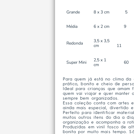
Grande
8 x 3 cm
5
Média
6 x 2 cm
9
3,5 x 3,5
Redonda
cm
11
2,5 x 1
Super Mini
60
cm
Para quem já está no clima da c
prático, bonito e cheio de perso
Ideal para crianças que amam 
quem vai viajar e quer manter o
sempre bem organizados.
Essa coleção conta com artes ex
ainda mais especial, divertido 
Perfeito para identificar materia
muitos outros itens do dia a dia,
organização e acompanha a roti
Produzidas em vinil fosco de al
bonita por muito mais tempo. Sã