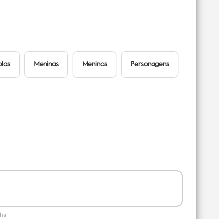
olas
Meninas
Meninos
Personagens
nha