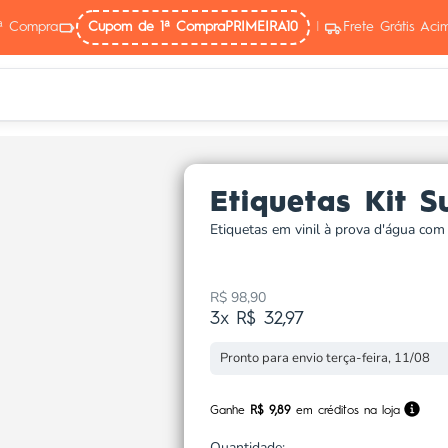
ª Compra
Cupom de 1ª Compra
PRIMEIRA10
|
Frete Grátis Ac
Etiquetas Kit S
Etiquetas em vinil à prova d'água com
R$ 98,90
Preço promocional
3x R$ 32,97
Pronto para envio terça-feira, 11/08
Ganhe
R$ 9,89
em créditos na loja
Quantidade: