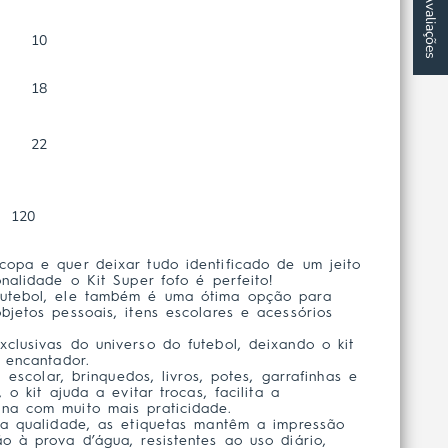
★ Avaliações
10
18
22
120
opa e quer deixar tudo identificado de um jeito
nalidade o Kit Super fofo é perfeito!
futebol, ele também é uma ótima opção para
bjetos pessoais, itens escolares e acessórios
clusivas do universo do futebol, deixando o kit
e encantador.
l escolar, brinquedos, livros, potes, garrafinhas e
 o kit ajuda a evitar trocas, facilita a
na com muito mais praticidade.
ta qualidade, as etiquetas mantêm a impressão
o à prova d’água, resistentes ao uso diário,