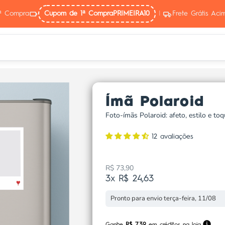
ª Compra
Cupom de 1ª Compra
PRIMEIRA10
|
Frete Grátis Ac
Ímã Polaroid
Foto-ímãs Polaroid: afeto, estilo e to
12 avaliações
R$ 73,90
Preço promocional
3x R$ 24,63
Pronto para envio terça-feira, 11/08