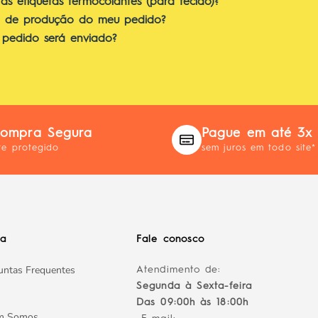
s etiquetas termocolantes (para tecido)?
o de produção do meu pedido?
pedido será enviado?
ompra Segura
Pague em até 3x
te protegido
sem juros em todo site*
da
Fale conosco
untas Frequentes
Atendimento de:
Segunda à Sexta-feira
Das 09:00h às 18:00h
m Somos