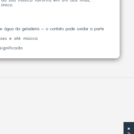
k da sua música favorita em um dos ímãs,
único.
de água da geladeira — o contato pode oxidar a parte
ases e até música
significado