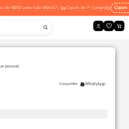
ima de R$150 para todo BRASIL!
|
Cupom de 1ª Compra
Cupom 
que pessoal.
WhatsApp
Compartilhe