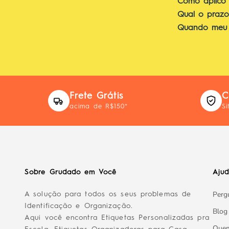
Como aplico a
Qual o praz
Quando meu 
Frete Grátis
C
acima de R$150*
Si
Sobre Grudado em Você
Aju
Perg
A solução para todos os seus problemas de
Identificação e Organização.
Blog
Aqui você encontra Etiquetas Personalizadas pra
Que