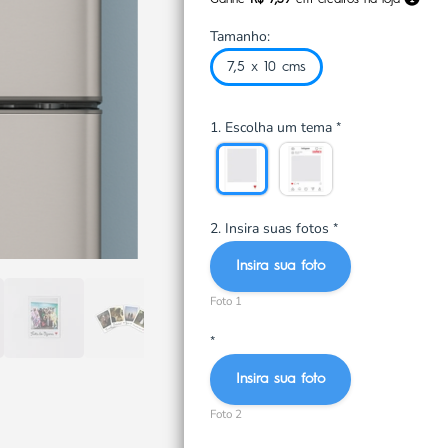
Ganhe
R$ 7,39
em créditos na loja
Tamanho:
7,5 x 10 cms
1. Escolha um tema
*
2. Insira suas fotos
*
Insira sua foto
Foto 1
*
Insira sua foto
Foto 2