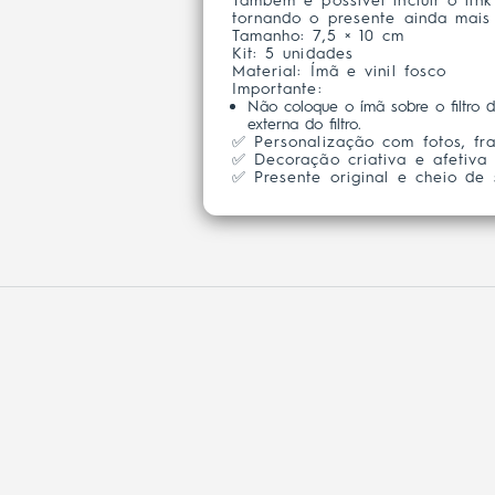
Também é possível incluir o lin
tornando o presente ainda mais 
Tamanho: 7,5 × 10 cm
Kit: 5 unidades
Material: Ímã e vinil fosco
Importante:
Não coloque o ímã sobre o filtro 
externa do filtro.
✅ Personalização com fotos, fr
✅ Decoração criativa e afetiva
✅ Presente original e cheio de 