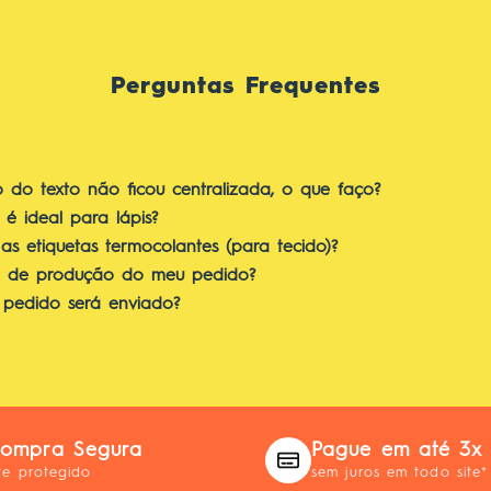
Perguntas Frequentes
o do texto não ficou centralizada, o que faço?
 é ideal para lápis?
s etiquetas termocolantes (para tecido)?
o de produção do meu pedido?
pedido será enviado?
ompra Segura
Pague em até 3x
te protegido
sem juros em todo site*