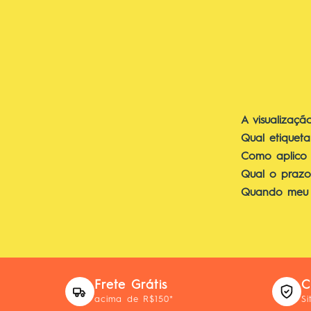
A visualizaçã
Qual etiqueta
Como aplico a
Qual o praz
Quando meu 
Frete Grátis
C
acima de R$150*
Si