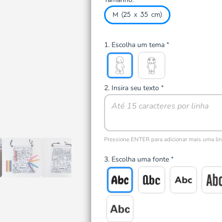
M (25 x 35 cm)
1. Escolha um tema
*
2. Insira seu texto
*
Pressione ENTER para adicionar mais uma li
3. Escolha uma fonte
*