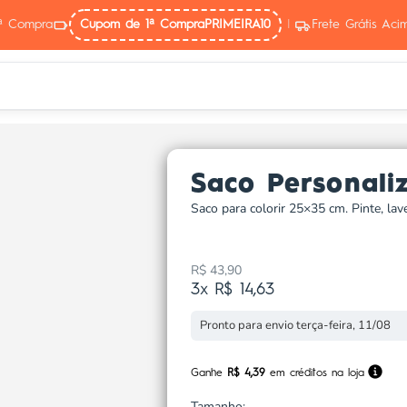
ª Compra
Cupom de 1ª Compra
PRIMEIRA10
|
Frete Grátis Ac
Saco Personali
Saco para colorir 25×35 cm. Pinte, lav
R$ 43,90
Preço promocional
3x R$ 14,63
Pronto para envio terça-feira, 11/08
Ganhe
R$ 4,39
em créditos na loja
Tamanho: