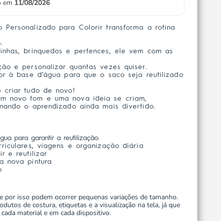
io em
11/08/2026
 Personalizado para Colorir transforma a rotina
.
pinhas, brinquedos e pertences, ele vem com as
ção e personalizar quantas vezes quiser.
cor à base d’água para que o saco seja reutilizado
 criar tudo de novo!
um novo tom e uma nova ideia se criam,
rnando o aprendizado ainda mais divertido.
ua para garantir a reutilização.
rriculares, viagens e organização diária
r e reutilizar
a nova pintura
o
e por isso podem ocorrer pequenas variações de tamanho.
dutos de costura, etiquetas e a visualização na tela, já que
 cada material e em cada dispositivo.