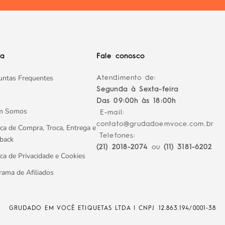
da
Fale conosco
untas Frequentes
Atendimento de:
Segunda à Sexta-feira
Das 09:00h às 18:00h
m Somos
E-mail:
contato@grudadoemvoce.com.br
ica de Compra, Troca, Entrega e
Telefones:
back
(21) 2018-2074
ou
(11) 3181-6202
ica de Privacidade e Cookies
rama de Afiliados
GRUDADO EM VOCÊ ETIQUETAS LTDA | CNPJ
12.863.194/0001-38