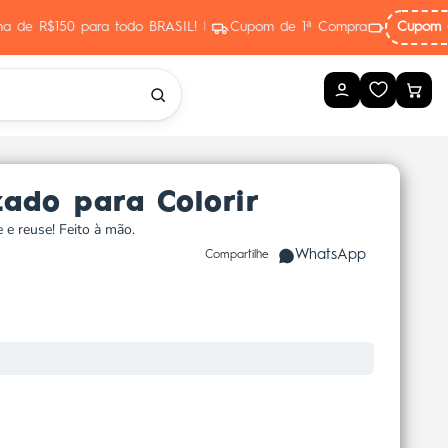
ima de R$150 para todo BRASIL!
|
Cupom de 1ª Compra
Cupom 
zado para Colorir
e e reuse! Feito à mão.
WhatsApp
Compartilhe