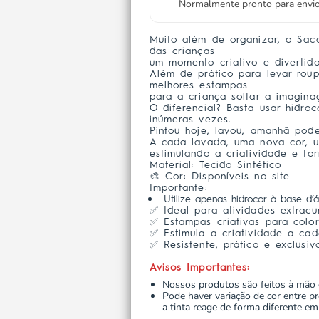
Normalmente pronto para env
Muito além de organizar, o Saco
das crianças
um momento criativo e divertido
Além de prático para levar rou
melhores estampas
para a criança soltar a imagina
O diferencial? Basta usar hidro
inúmeras vezes.
Pintou hoje, lavou, amanhã pode
A cada lavada, uma nova cor, 
estimulando a criatividade e to
Material: Tecido Sintético
🎨 Cor: Disponíveis no site
Importante:
Utilize apenas hidrocor à base d’ág
✅ Ideal para atividades extracu
✅ Estampas criativas para colori
✅ Estimula a criatividade a cad
✅ Resistente, prático e exclusiv
Avisos Importantes:
Nossos produtos são feitos à mão 
Pode haver variação de cor entre pro
a tinta reage de forma diferente em