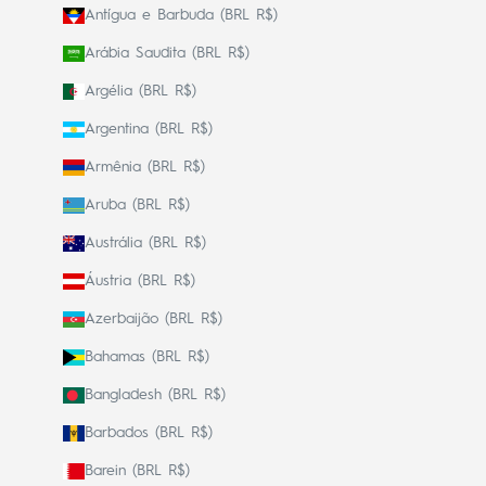
Antígua e Barbuda (BRL R$)
Arábia Saudita (BRL R$)
Argélia (BRL R$)
Argentina (BRL R$)
Armênia (BRL R$)
Aruba (BRL R$)
Austrália (BRL R$)
Áustria (BRL R$)
Azerbaijão (BRL R$)
Bahamas (BRL R$)
Bangladesh (BRL R$)
Barbados (BRL R$)
Barein (BRL R$)