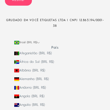
Assinar
GRUDADO EM VOCÊ ETIQUETAS LTDA | CNPJ
12.863.194/0001-
38
Brasil (BRL R$)
País
Afeganistão (BRL R$)
África do Sul (BRL R$)
Albânia (BRL R$)
Alemanha (BRL R$)
Andorra (BRL R$)
Angola (BRL R$)
Anguila (BRL R$)