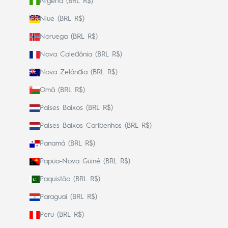
Nigéria (BRL R$)
Niue (BRL R$)
Noruega (BRL R$)
Nova Caledônia (BRL R$)
Nova Zelândia (BRL R$)
Omã (BRL R$)
Países Baixos (BRL R$)
Países Baixos Caribenhos (BRL R$)
Panamá (BRL R$)
Papua-Nova Guiné (BRL R$)
Paquistão (BRL R$)
Paraguai (BRL R$)
Peru (BRL R$)