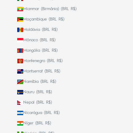
Mianmar (Birmânia) (BRL R$)
Moçambique (BRL R$)
Moldávia (BRL R$)
Mônaco (BRL R$)
Mongólia (BRL R$)
Montenegro (BRL R$)
Montserrat (BRL R$)
Namíbia (BRL R$)
Nauru (BRL R$)
Nepal (BRL R$)
Nicarágua (BRL R$)
Níger (BRL R$)