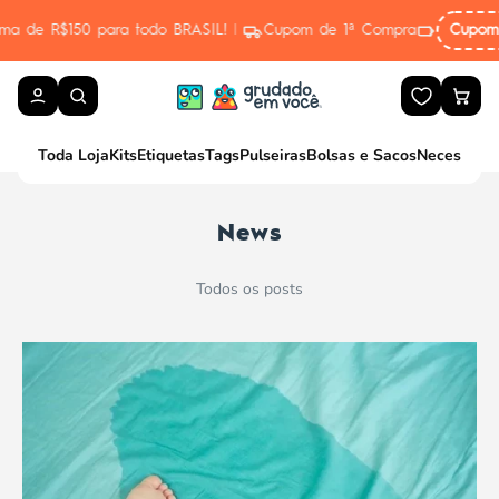
Pular para o conteúdo
ara todo BRASIL!
|
Cupom de 1ª Compra
Cupom de 1ª Compra
P
Toda Loja
Kits
Etiquetas
Tags
Pulseiras
Bolsas e Sacos
Necessaire
News
Todos os posts