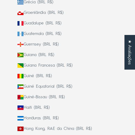
Grécia (BRL R$)
Groenlândia (BRL R$)
Guadalupe (BRL R$)
Guatemala (BRL R$)
★ Avaliações
Guernsey (BRL R$)
Guiana (BRL R$)
Guiana Francesa (BRL R$)
Guiné (BRL R$)
Guiné Equatorial (BRL R$)
Guiné-Bissau (BRL R$)
Haiti (BRL R$)
Honduras (BRL R$)
Hong Kong, RAE da China (BRL R$)