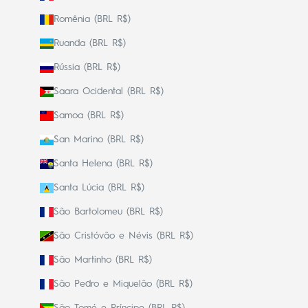
Romênia (BRL R$)
Ruanda (BRL R$)
Rússia (BRL R$)
Saara Ocidental (BRL R$)
Samoa (BRL R$)
San Marino (BRL R$)
Santa Helena (BRL R$)
Santa Lúcia (BRL R$)
São Bartolomeu (BRL R$)
São Cristóvão e Névis (BRL R$)
São Martinho (BRL R$)
São Pedro e Miquelão (BRL R$)
São Tomé e Príncipe (BRL R$)