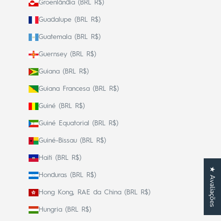
Groenlândia (BRL R$)
Guadalupe (BRL R$)
Guatemala (BRL R$)
Guernsey (BRL R$)
Guiana (BRL R$)
Guiana Francesa (BRL R$)
Guiné (BRL R$)
Guiné Equatorial (BRL R$)
Guiné-Bissau (BRL R$)
Haiti (BRL R$)
★ Avaliações
Honduras (BRL R$)
Hong Kong, RAE da China (BRL R$)
Hungria (BRL R$)