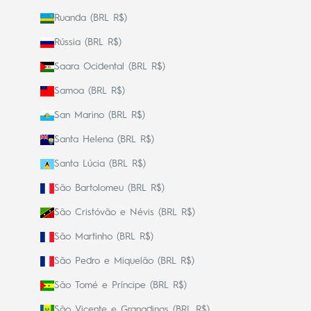
Ruanda (BRL R$)
Rússia (BRL R$)
Saara Ocidental (BRL R$)
Samoa (BRL R$)
San Marino (BRL R$)
Santa Helena (BRL R$)
Santa Lúcia (BRL R$)
São Bartolomeu (BRL R$)
São Cristóvão e Névis (BRL R$)
São Martinho (BRL R$)
São Pedro e Miquelão (BRL R$)
São Tomé e Príncipe (BRL R$)
São Vicente e Granadinas (BRL R$)