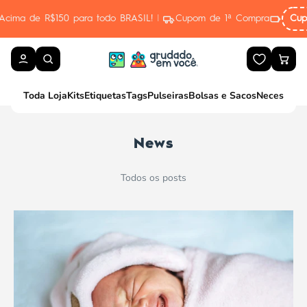
Pular para o conteúdo
50 para todo BRASIL!
|
Cupom de 1ª Compra
Cupom de 1ª Com
Toda Loja
Kits
Etiquetas
Tags
Pulseiras
Bolsas e Sacos
Necessaire
News
Todos os posts