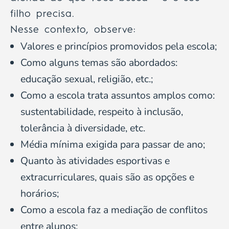
filho precisa.
Nesse contexto, observe:
Valores e princípios promovidos pela escola;
Como alguns temas são abordados:
educação sexual, religião, etc.;
Como a escola trata assuntos amplos como:
sustentabilidade, respeito à inclusão,
tolerância à diversidade, etc.
Média mínima exigida para passar de ano;
Quanto às atividades esportivas e
extracurriculares, quais são as opções e
horários;
Como a escola faz a mediação de
conflitos
entre alunos
;