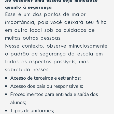
Ao escolher uma escola seja minucioso
quanto à segurança
Esse é um dos pontos de maior
importância, pois você deixará seu filho
em outro local sob os cuidados de
muitas outras pessoas.
Nesse contexto, observe minuciosamente
o padrão de segurança da escola em
todos os aspectos possíveis, mas
sobretudo nesses:
Acesso de terceiros e estranhos;
Acesso dos pais ou responsáveis;
Procedimentos para entrada e saída dos
alunos;
Tipos de
uniformes
;