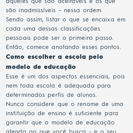
aqueles que são aceitáveis e os que
são inadmissíveis – nessa ordem.
Sendo assim, listar o que se encaixa em
cada uma dessas classificações
pessoais pode ser o primeiro passo.
Então, comece anotando esses pontos.
Como escolher a escola pelo
modelo de educação
Esse é um dos aspectos essenciais, pois
nem toda escola é adequada para
determinados perfis de alunos.
Nunca considere que o renome de uma
instituição de ensino é suficiente para
garantir que o modelo de educação
atenda ao que você busca - e o seu