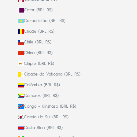
Catar (BRL R$)
Cazaquistão (BRL R$)
Chade (BRL R$)
Chile (BRL R$)
China (BRL R$)
Chipre (BRL R$)
Cidade do Vaticano (BRL R$)
Colômbia (BRL R$)
Comores (BRL R$)
Congo - Kinshasa (BRL R$)
Coreia do Sul (BRL R$)
Costa Rica (BRL R$)