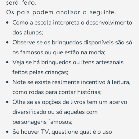
será feito.
Os pais podem analisar o seguinte:
Como a escola interpreta o desenvolvimento
dos alunos;
Observe se os brinquedos disponíveis são só
os famosos ou que estão na moda;
Veja se há brinquedos ou itens artesanais
feitos pelas crianças;
Note se existe realmente incentivo à
leitura
,
como rodas para contar histórias;
Olhe se as opções de livros tem um acervo
diversificado ou só aqueles com
personagens famosos;
Se houver TV, questione qual é o uso