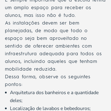
É sempre importante que a escola tenha
um amplo espaço para receber os
alunos, mas isso não é tudo.
As instalações devem ser bem
planejadas, de modo que todo o
espaço seja bem aproveitado no
sentido de oferecer ambientes com
infraestrutura adequada para todos os
alunos, incluindo aqueles que tenham
mobilidade reduzida.
Dessa forma, observe os seguintes
pontos:
Arquitetura dos banheiros e a quantidade
deles;
Localização de lavabos e bebedouros;