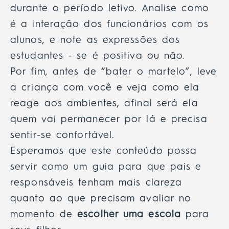
durante o período letivo. Analise como
é a interação dos funcionários com os
alunos, e note as expressões dos
estudantes - se é positiva ou não.
Por fim, antes de “bater o martelo”, leve
a criança com você e veja como
ela
reage aos ambientes
, afinal será ela
quem vai permanecer por lá e precisa
sentir-se confortável.
Esperamos que este conteúdo possa
servir como um guia para que pais e
responsáveis tenham mais clareza
quanto ao que precisam avaliar no
momento de
escolher uma escola
para