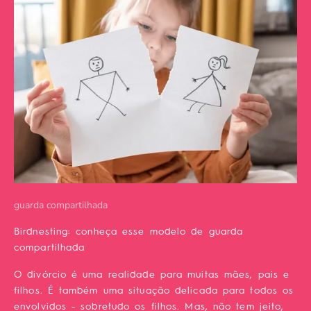
guarda compartilhada
Birdnesting: conheça esse modelo de guarda
compartilhada
O divórcio é uma realidade para muitas mães, pais e
filhos. É também uma situação delicada para todos os
envolvidos - sobretudo os filhos. Mas, não tem jeito,