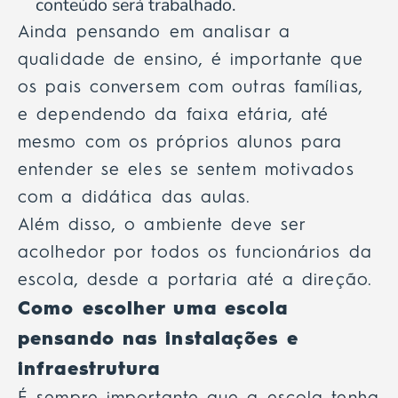
conteúdo será trabalhado.
Ainda pensando em analisar a
qualidade de ensino, é importante que
os pais conversem com outras famílias,
e dependendo da faixa etária, até
mesmo com os próprios alunos para
entender se eles se sentem
motivados
com a didática das aulas.
Além disso, o ambiente deve ser
acolhedor por todos os funcionários da
escola, desde a portaria até a direção.
Como escolher uma escola
pensando nas instalações e
infraestrutura