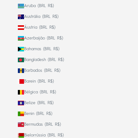
Aruba (BRL R$)
Austrália (BRL R$)
Áustria (BRL R$)
Azerbaijão (BRL R$)
Bahamas (BRL R$)
Bangladesh (BRL R$)
Barbados (BRL R$)
Barein (BRL R$)
Bélgica (BRL R$)
Belize (BRL R$)
Benin (BRL R$)
Bermudas (BRL R$)
Bielorrússia (BRL R$)