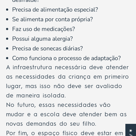
Precisa de alimentação especial?
Se alimenta por conta própria?
Faz uso de medicações?
Possui alguma alergia?
Precisa de sonecas diárias?
Como funciona o
processo de adaptação
?
A infraestrutura necessária deve atender
as necessidades da criança em primeiro
lugar, mas isso não deve ser avaliado
de maneira isolada.
No futuro, essas necessidades vão
mudar e a escola deve atender bem as
novas demandas do seu filho.
Por fim, o espaço físico deve estar em