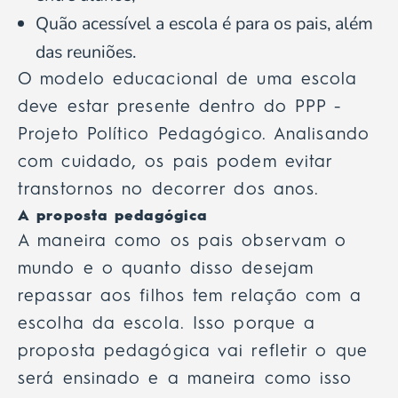
Quão acessível a escola é para os pais, além
das reuniões.
O modelo educacional de uma escola
deve estar presente dentro do PPP -
Projeto Político Pedagógico. Analisando
com cuidado, os pais podem evitar
transtornos no decorrer dos anos.
A proposta pedagógica
A maneira como os pais observam o
mundo e o quanto disso desejam
repassar aos filhos tem relação com a
escolha da escola. Isso porque a
proposta pedagógica vai refletir o que
será ensinado e a maneira como isso