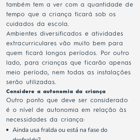
também tem a ver com a quantidade de
tempo que a criança ficará sob os
cuidados da escola.
Ambientes diversificados e atividades
extracurriculares vão muito bem para
quem ficará longos períodos. Por outro
lado, para crianças que ficarão apenas
meio período, nem todas as instalações
serão utilizadas.
Considere a autonomia da criança
Outro ponto que deve ser considerado
é o nível de autonomia em relação às
necessidades da criança:
Ainda usa fralda ou está na fase do
desfralde?